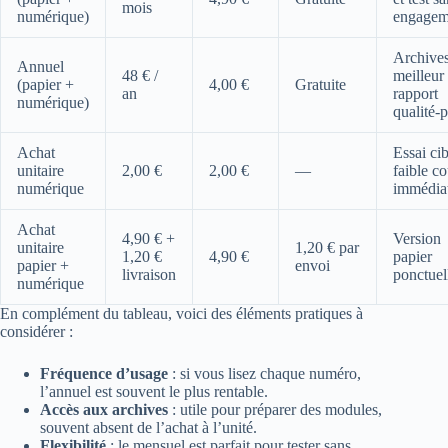
mois
numérique)
engagem
Archives
Annuel
48 € /
meilleur
(papier +
4,00 €
Gratuite
an
rapport
numérique)
qualité-p
Achat
Essai cib
unitaire
2,00 €
2,00 €
—
faible co
numérique
immédia
Achat
4,90 € +
Version
unitaire
1,20 € par
1,20 €
4,90 €
papier
papier +
envoi
livraison
ponctuel
numérique
En complément du tableau, voici des éléments pratiques à
considérer :
Fréquence d’usage
: si vous lisez chaque numéro,
l’annuel est souvent le plus rentable.
Accès aux archives
: utile pour préparer des modules,
souvent absent de l’achat à l’unité.
Flexibilité
: le mensuel est parfait pour tester sans