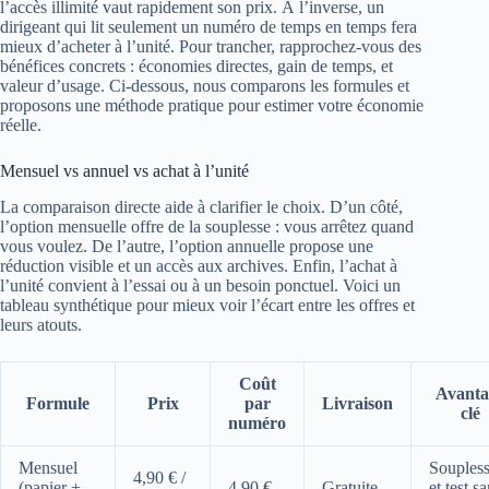
l’accès illimité vaut rapidement son prix. À l’inverse, un
dirigeant qui lit seulement un numéro de temps en temps fera
mieux d’acheter à l’unité. Pour trancher, rapprochez-vous des
bénéfices concrets : économies directes, gain de temps, et
valeur d’usage. Ci-dessous, nous comparons les formules et
proposons une méthode pratique pour estimer votre économie
réelle.
Mensuel vs annuel vs achat à l’unité
La comparaison directe aide à clarifier le choix. D’un côté,
l’option mensuelle offre de la souplesse : vous arrêtez quand
vous voulez. De l’autre, l’option annuelle propose une
réduction visible et un accès aux archives. Enfin, l’achat à
l’unité convient à l’essai ou à un besoin ponctuel. Voici un
tableau synthétique pour mieux voir l’écart entre les offres et
leurs atouts.
Coût
Avanta
Formule
Prix
par
Livraison
clé
numéro
Mensuel
Souples
4,90 € /
(papier +
4,90 €
Gratuite
et test s