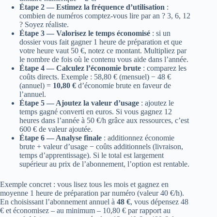
Étape 2 — Estimez la fréquence d’utilisation
:
combien de numéros comptez-vous lire par an ? 3, 6, 12
? Soyez réaliste.
Étape 3 — Valorisez le temps économisé
: si un
dossier vous fait gagner 1 heure de préparation et que
votre heure vaut 50 €, notez ce montant. Multipliez par
le nombre de fois où le contenu vous aide dans l’année.
Étape 4 — Calculez l’économie brute
: comparez les
coûts directs. Exemple : 58,80 € (mensuel) − 48 €
(annuel) =
10,80 €
d’économie brute en faveur de
l’annuel.
Étape 5 — Ajoutez la valeur d’usage
: ajoutez le
temps gagné converti en euros. Si vous gagnez 12
heures dans l’année à 50 €/h grâce aux ressources, c’est
600 € de valeur ajoutée.
Étape 6 — Analyse finale
: additionnez économie
brute + valeur d’usage − coûts additionnels (livraison,
temps d’apprentissage). Si le total est largement
supérieur au prix de l’abonnement, l’option est rentable.
Exemple concret : vous lisez tous les mois et gagnez en
moyenne 1 heure de préparation par numéro (valeur 40 €/h).
En choisissant l’abonnement annuel à
48 €
, vous dépensez 48
€ et économisez – au minimum – 10,80 € par rapport au