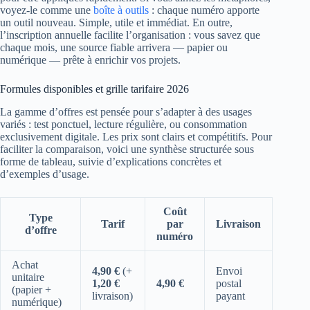
voyez-le comme une
boîte à outils
: chaque numéro apporte
un outil nouveau. Simple, utile et immédiat. En outre,
l’inscription annuelle facilite l’organisation : vous savez que
chaque mois, une source fiable arrivera — papier ou
numérique — prête à enrichir vos projets.
Formules disponibles et grille tarifaire 2026
La gamme d’offres est pensée pour s’adapter à des usages
variés : test ponctuel, lecture régulière, ou consommation
exclusivement digitale. Les prix sont clairs et compétitifs. Pour
faciliter la comparaison, voici une synthèse structurée sous
forme de tableau, suivie d’explications concrètes et
d’exemples d’usage.
Coût
Type
Tarif
par
Livraison
d’offre
numéro
Achat
4,90 €
(+
Envoi
unitaire
1,20 €
4,90 €
postal
(papier +
livraison)
payant
numérique)