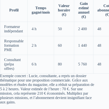
Gain
Valeur
Co
Temps
estimé
Profil
horaire
abonn
gagné/mois
annuel
(€)
(€
(€)
Formateur
4 h
50
2 400
48
indépendant
Responsable
formation
2 h
60
1 440
48
PME
Consultant
(prépa
6 h
80
5 760
48
offres)
Exemple concret : Lucie, consultante, a repris un dossier
thématique pour une proposition commerciale. Grâce aux
modèles et études du magazine, elle a réduit sa préparation de
5 à 2 heures. Valeur estimée de l’heure : 70 €. Sur une
mission, cela représente 210 € économisés. Multipliez par
plusieurs missions, et l’abonnement devient insignifiant face
aux gains.