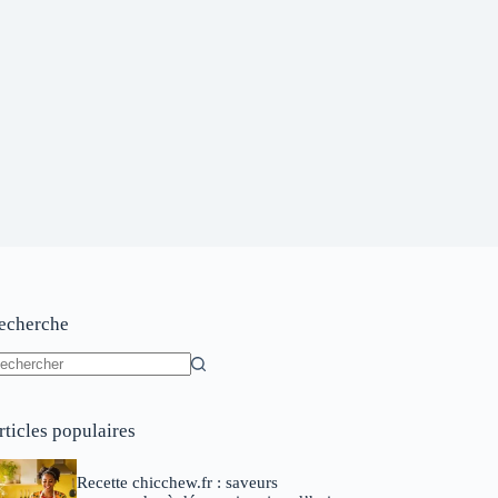
echerche
ucun
sultat
rticles populaires
Recette chicchew.fr : saveurs