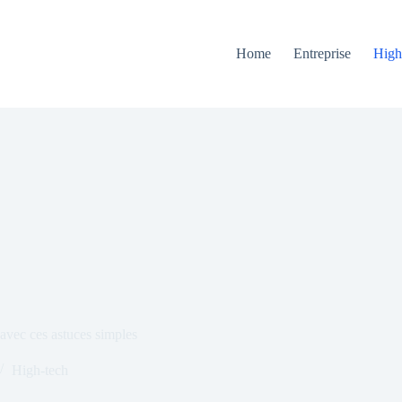
Home
Entreprise
High
vec ces astuces simples
High-tech