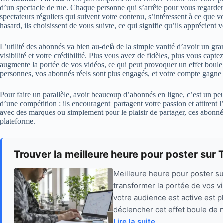
d’un spectacle de rue. Chaque personne qui s’arrête pour vous regarde
spectateurs réguliers qui suivent votre contenu, s’intéressent à ce que vo
hasard, ils choisissent de vous suivre, ce qui signifie qu’ils apprécient 
L’utilité des abonnés va bien au-delà de la simple vanité d’avoir un gr
visibilité et votre crédibilité. Plus vous avez de fidèles, plus vous capte
augmente la portée de vos vidéos, ce qui peut provoquer un effet boule
personnes, vos abonnés réels sont plus engagés, et votre compte gagne e
Pour faire un parallèle, avoir beaucoup d’abonnés en ligne, c’est un p
d’une compétition : ils encouragent, partagent votre passion et attirent
avec des marques ou simplement pour le plaisir de partager, ces abonnés
plateforme.
Trouver la meilleure heure pour poster sur 
Meilleure heure pour poster su
transformer la portée de vos vi
votre audience est active est p
déclencher cet effet boule de 
Lire la suite