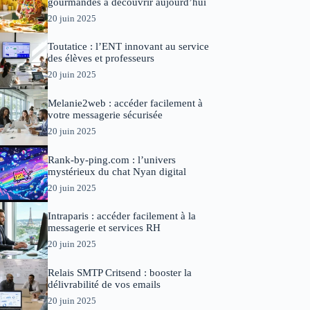
gourmandes à découvrir aujourd’hui
20 juin 2025
Toutatice : l’ENT innovant au service
des élèves et professeurs
20 juin 2025
Melanie2web : accéder facilement à
votre messagerie sécurisée
20 juin 2025
Rank-by-ping.com : l’univers
mystérieux du chat Nyan digital
20 juin 2025
Intraparis : accéder facilement à la
messagerie et services RH
20 juin 2025
Relais SMTP Critsend : booster la
délivrabilité de vos emails
20 juin 2025