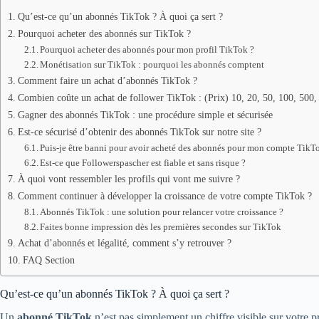
Qu’est-ce qu’un abonnés TikTok ? À quoi ça sert ?
Pourquoi acheter des abonnés sur TikTok ?
Pourquoi acheter des abonnés pour mon profil TikTok ?
Monétisation sur TikTok : pourquoi les abonnés comptent
Comment faire un achat d’abonnés TikTok ?
Combien coûte un achat de follower TikTok : (Prix) 10, 20, 50, 100, 500
Gagner des abonnés TikTok : une procédure simple et sécurisée
Est-ce sécurisé d’obtenir des abonnés TikTok sur notre site ?
Puis-je être banni pour avoir acheté des abonnés pour mon compte TikT
Est-ce que Followerspascher est fiable et sans risque ?
À quoi vont ressembler les profils qui vont me suivre ?
Comment continuer à développer la croissance de votre compte TikTok ?
Abonnés TikTok : une solution pour relancer votre croissance ?
Faites bonne impression dès les premières secondes sur TikTok
Achat d’abonnés et légalité, comment s’y retrouver ?
FAQ Section
Qu’est-ce qu’un abonnés TikTok ? À quoi ça sert ?
Un
abonné TikTok
n’est pas simplement un chiffre visible sur votre p