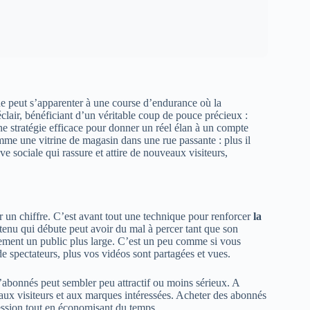
de peut s’apparenter à une course d’endurance où la
éclair, bénéficiant d’un véritable coup de pouce précieux :
ne stratégie efficace pour donner un réel élan à un compte
mme une vitrine de magasin dans une rue passante : plus il
uve sociale qui rassure et attire de nouveaux visiteurs,
 un chiffre. C’est avant tout une technique pour renforcer
la
tenu qui débute peut avoir du mal à percer tant que son
llement un public plus large. C’est un peu comme si vous
de spectateurs, plus vos vidéos sont partagées et vues.
’abonnés peut sembler peu attractif ou moins sérieux. A
ux visiteurs et aux marques intéressées. Acheter des abonnés
ression tout en économisant du temps.