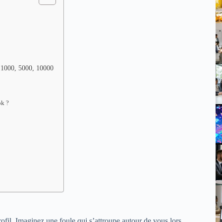
, 1000, 5000, 10000
ok ?
rofil. Imaginez une foule qui s’attroupe autour de vous lors