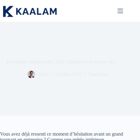
Passer
au
contenu
Baromètre entreprendre 2024 : tendances et enjeux clés
Alain
9 juillet 2025
Entreprise
Vous avez déjà ressenti ce moment d’hésitation avant un grand
tournant en entreprise ? Comme une météo intérieure