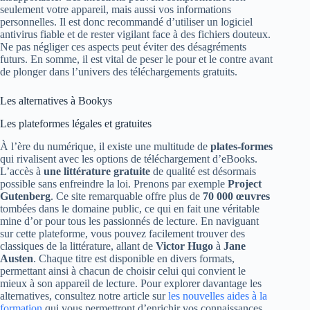
seulement votre appareil, mais aussi vos informations
personnelles. Il est donc recommandé d’utiliser un logiciel
antivirus fiable et de rester vigilant face à des fichiers douteux.
Ne pas négliger ces aspects peut éviter des désagréments
futurs. En somme, il est vital de peser le pour et le contre avant
de plonger dans l’univers des téléchargements gratuits.
Les alternatives à Bookys
Les plateformes légales et gratuites
À l’ère du numérique, il existe une multitude de
plates-formes
qui rivalisent avec les options de téléchargement d’eBooks.
L’accès à
une littérature gratuite
de qualité est désormais
possible sans enfreindre la loi. Prenons par exemple
Project
Gutenberg
. Ce site remarquable offre plus de
70 000 œuvres
tombées dans le domaine public, ce qui en fait une véritable
mine d’or pour tous les passionnés de lecture. En naviguant
sur cette plateforme, vous pouvez facilement trouver des
classiques de la littérature, allant de
Victor Hugo
à
Jane
Austen
. Chaque titre est disponible en divers formats,
permettant ainsi à chacun de choisir celui qui convient le
mieux à son appareil de lecture. Pour explorer davantage les
alternatives, consultez notre article sur
les nouvelles aides à la
formation
qui vous permettront d’enrichir vos connaissances.