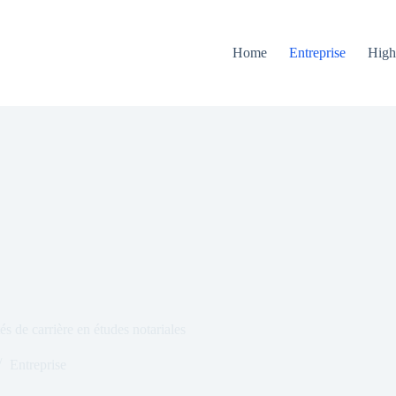
Home
Entreprise
High
és de carrière en études notariales
Entreprise