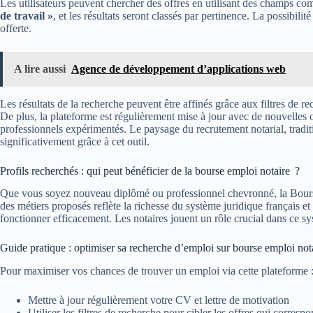
Les utilisateurs peuvent chercher des offres en utilisant des champs 
de travail »
, et les résultats seront classés par pertinence. La possibili
offerte
.
A lire aussi
Agence de développement d’applications web
Les résultats de la recherche peuvent être affinés grâce aux filtres de r
De plus, la plateforme est régulièrement mise à jour avec de nouvelles o
professionnels expérimentés. Le paysage du recrutement notarial, trad
significativement grâce à cet outil.
Profils recherchés : qui peut bénéficier de la bourse emploi notaire ?
Que vous soyez nouveau diplômé ou professionnel chevronné, la Bourse
des métiers proposés reflète la richesse du système juridique français et
fonctionner efficacement. Les notaires jouent un rôle crucial dans ce s
Guide pratique : optimiser sa recherche d’emploi sur bourse emploi not
Pour maximiser vos chances de trouver un emploi via cette plateforme 
Mettre à jour régulièrement votre CV et lettre de motivation
Utiliser les filtres de recherche pour cibler les offres qui correspo