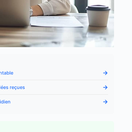
→
ntable
→
dées reçues
→
idien