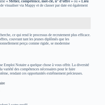
comme
« Métier, compétence, mot-clé, n° d’offre »
ou
« Lieu
té de visualiser via Mappy et de classer par date est également
echerche, ce qui rend le processus de recrutement plus efficace.
ffres, couvrant tant les jeunes diplômés que les
itionnellement perçu comme rigide, se modernise
 Emploi Notaire a quelque chose à vous offrir. La diversité
 la variété des compétences nécessaires pour le faire
ystème, rendant ces opportunités extrêmement précieuses.
aire
:
ndent à votre profil