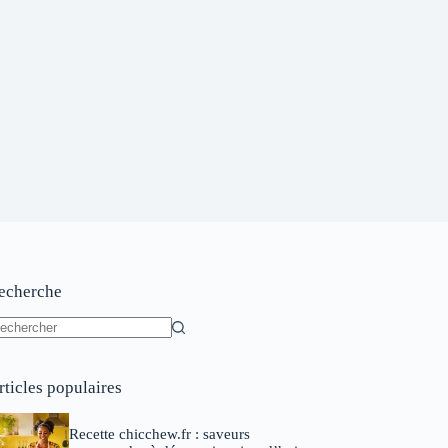
echerche
ucun
sultat
rticles populaires
Recette chicchew.fr : saveurs