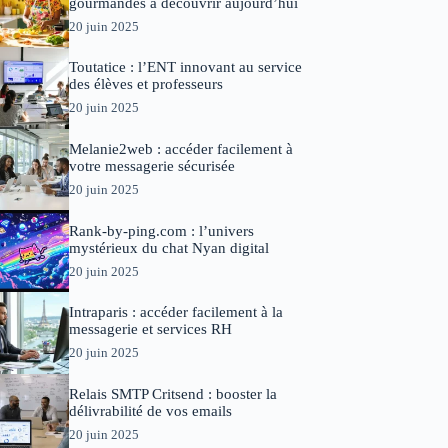
gourmandes à découvrir aujourd’hui
20 juin 2025
Toutatice : l’ENT innovant au service
des élèves et professeurs
20 juin 2025
Melanie2web : accéder facilement à
votre messagerie sécurisée
20 juin 2025
Rank-by-ping.com : l’univers
mystérieux du chat Nyan digital
20 juin 2025
Intraparis : accéder facilement à la
messagerie et services RH
20 juin 2025
Relais SMTP Critsend : booster la
délivrabilité de vos emails
20 juin 2025