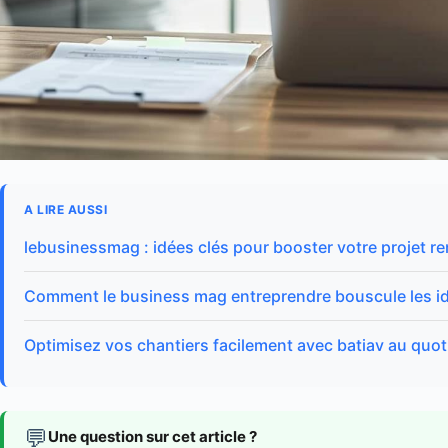
A LIRE AUSSI
lebusinessmag : idées clés pour booster votre projet re
Comment le business mag entreprendre bouscule les i
Optimisez vos chantiers facilement avec batiav au quot
💬
Une question sur cet article ?