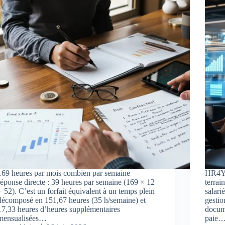
169 heures par mois combien par semaine —
HR4YO
réponse directe : 39 heures par semaine (169 × 12
terrai
÷ 52). C’est un forfait équivalent à un temps plein
salari
décomposé en 151,67 heures (35 h/semaine) et
gestio
17,33 heures d’heures supplémentaires
docume
mensualisées…
paie