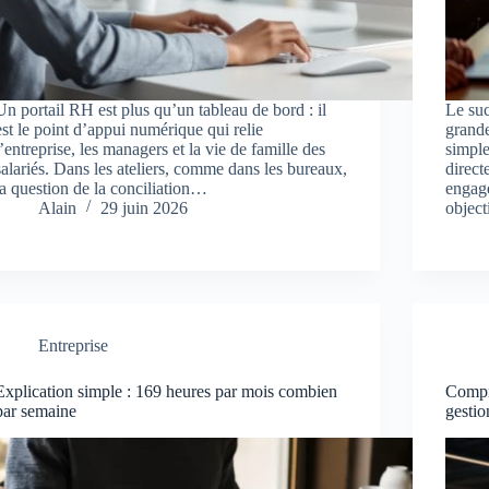
Un portail RH est plus qu’un tableau de bord : il
Le suc
est le point d’appui numérique qui relie
grande
l’entreprise, les managers et la vie de famille des
simple
salariés. Dans les ateliers, comme dans les bureaux,
direct
la question de la conciliation…
engage
Alain
29 juin 2026
objec
Entreprise
Explication simple : 169 heures par mois combien
Compr
par semaine
gestio