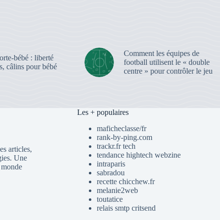
Comment les équipes de
rte-bébé : liberté
football utilisent le « double
, câlins pour bébé
centre » pour contrôler le jeu
Les + populaires
maficheclasse/fr
rank-by-ping.com
trackr.fr tech
s articles,
tendance hightech webzine
gies. Une
intraparis
du monde
sabradou
recette chicchew.fr
melanie2web
toutatice
relais smtp critsend