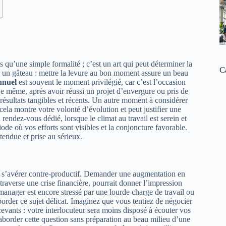
 qu’une simple formalité ; c’est un art qui peut déterminer la
C
r un gâteau : mettre la levure au bon moment assure un beau
nnuel
est souvent le moment privilégié, car c’est l’occasion
e même, après avoir réussi un projet d’envergure ou pris de
ésultats tangibles et récents. Un autre moment à considérer
cela montre votre volonté d’évolution et peut justifier une
rendez-vous dédié, lorsque le climat au travail est serein et
iode où vos efforts sont visibles et la conjoncture favorable.
endue et prise au sérieux.
t s’avérer contre-productif. Demander une augmentation en
 traverse une crise financière, pourrait donner l’impression
manager est encore stressé par une lourde charge de travail ou
aborder ce sujet délicat. Imaginez que vous tentiez de négocier
cevants : votre interlocuteur sera moins disposé à écouter vos
’aborder cette question sans préparation au beau milieu d’une