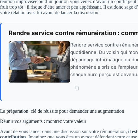
réunion improvisée ou d’un jour où vous venez d’avoir un conflit peut v
fruit trop tôt : il risque d’être amer et peu appétissant. Il est donc sag
votre relation avec lui avant de lancer la discussion.
Rendre service contre rémunération : comm
Rendre service contre rémunéra
quotidienne. Du voisin qui mon
dépannage informatique ou dog‑
phénomène a pris de l'ampleur. L
chaque euro perçu est devenu.
La préparation, clé de réussite pour demander une augmentation
Réunir vos arguments : montrez votre valeur
Avant de vous lancer dans une discussion sur votre rémunération,
il e
contribution
. Imaginez que vous êtes un avocat défendant votre cause :