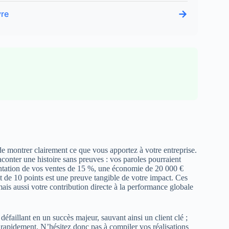
→
vre
de montrer clairement ce que vous apportez à votre entreprise.
conter une histoire sans preuves : vos paroles pourraient
entation de vos ventes de 15 %, une économie de 20 000 €
ent de 10 points est une preuve tangible de votre impact. Ces
is aussi votre contribution directe à la performance globale
éfaillant en un succès majeur, sauvant ainsi un client clé ;
e rapidement. N’hésitez donc pas à compiler vos réalisations