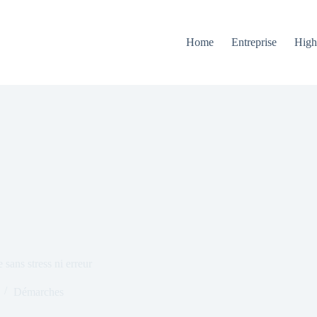
Home
Entreprise
High
ans stress ni erreur
Démarches