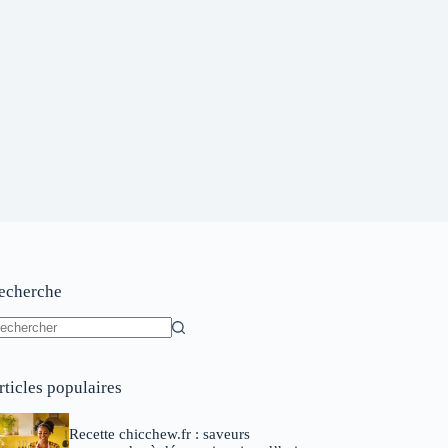
echerche
ucun
sultat
rticles populaires
Recette chicchew.fr : saveurs