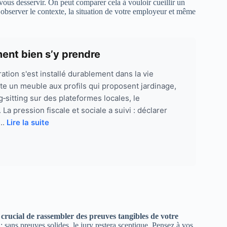
ous desservir. On peut comparer cela à vouloir cueillir un
e d’observer le contexte, la situation de votre employeur et même
ent bien s’y prendre
tion s'est installé durablement dans la vie
te un meuble aux profils qui proposent jardinage,
sitting sur des plateformes locales, le
a pression fiscale et sociale a suivi : déclarer
..
Lire la suite
st crucial de rassembler des preuves tangibles de votre
 sans preuves solides, le jury restera sceptique. Pensez à vos