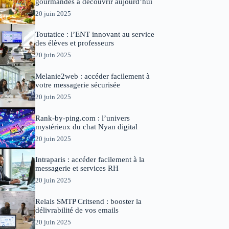
gourmandes à découvrir aujourd’hui
20 juin 2025
Toutatice : l’ENT innovant au service
des élèves et professeurs
20 juin 2025
Melanie2web : accéder facilement à
votre messagerie sécurisée
20 juin 2025
Rank-by-ping.com : l’univers
mystérieux du chat Nyan digital
20 juin 2025
Intraparis : accéder facilement à la
messagerie et services RH
20 juin 2025
Relais SMTP Critsend : booster la
délivrabilité de vos emails
20 juin 2025