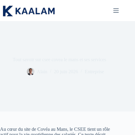
Passer
au
contenu
Tout savoir sur csee covea le mans et ses services
Alain
20 juin 2026
Entreprise
Au cœur du site de Covéa au Mans, le CSEE tient un rôle
actif pour la vie quotidienne des salariés. Ce texte décrit