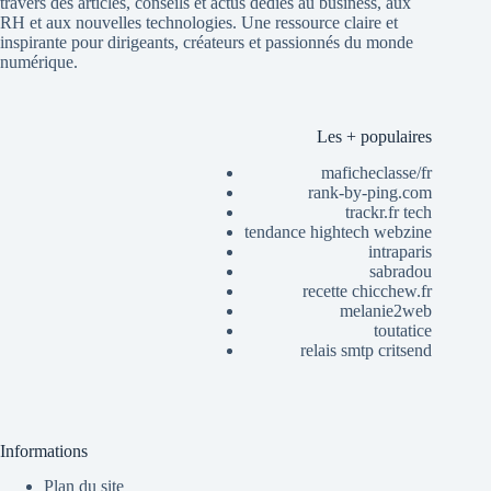
travers des articles, conseils et actus dédiés au business, aux
RH et aux nouvelles technologies. Une ressource claire et
inspirante pour dirigeants, créateurs et passionnés du monde
numérique.
Les + populaires
maficheclasse/fr
rank-by-ping.com
trackr.fr tech
tendance hightech webzine
intraparis
sabradou
recette chicchew.fr
melanie2web
toutatice
relais smtp critsend
Informations
Plan du site