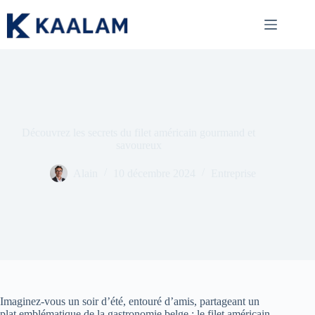
Passer
au
contenu
Découvrez les secrets du filet américain gourmand et
savoureux
Alain
10 décembre 2024
Entreprise
Imaginez-vous un soir d’été, entouré d’amis, partageant un
plat emblématique de la gastronomie belge : le filet américain.