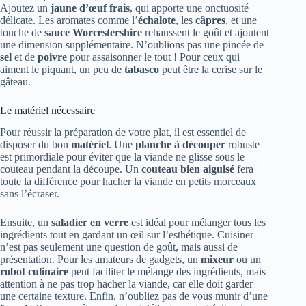
Ajoutez un
jaune d’œuf frais
, qui apporte une onctuosité
délicate. Les aromates comme l’
échalote
, les
câpres
, et une
touche de
sauce Worcestershire
rehaussent le goût et ajoutent
une dimension supplémentaire. N’oublions pas une pincée de
sel
et de
poivre
pour assaisonner le tout ! Pour ceux qui
aiment le piquant, un peu de
tabasco
peut être la cerise sur le
gâteau.
Le matériel nécessaire
Pour réussir la préparation de votre plat, il est essentiel de
disposer du bon
matériel
. Une
planche à découper
robuste
est primordiale pour éviter que la viande ne glisse sous le
couteau pendant la découpe. Un
couteau bien aiguisé
fera
toute la différence pour hacher la viande en petits morceaux
sans l’écraser.
Ensuite, un
saladier en verre
est idéal pour mélanger tous les
ingrédients tout en gardant un œil sur l’esthétique. Cuisiner
n’est pas seulement une question de goût, mais aussi de
présentation. Pour les amateurs de gadgets, un
mixeur
ou un
robot culinaire
peut faciliter le mélange des ingrédients, mais
attention à ne pas trop hacher la viande, car elle doit garder
une certaine texture. Enfin, n’oubliez pas de vous munir d’une