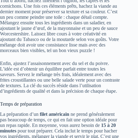
Tout d’abord, hachez finement l’oignon, les câpres et les
cornichons. Une fois ces éléments prêts, hachez la viande au
dernier moment pour préserver sa texture et sa couleur. C’est
un peu comme peindre une toile : chaque détail compte.
Mélangez ensuite tous les ingrédients dans un saladier, en
ajoutant le jaune d’œuf, de la mayonnaise et un peu de sauce
Worcestershire. Laissez libre cours à votre créativité en
ajoutant du Tabasco ou de la moutarde selon vos goûts. Votre
mélange doit avoir une consistance lisse mais avec des
morceaux bien visibles, tel un bon vieux puzzle !
Enfin, ajustez l’assaisonnement avec du sel et du poivre.
L’idée est d’obtenir un équilibre parfait entre toutes les
saveurs. Servez le mélange très frais, idéalement avec des
frites croustillantes ou une belle salade verte pour un contraste
de textures. La clé du succès réside dans l’utilisation
d’ingrédients de qualité et dans la précision de chaque étape.
Temps de préparation
La préparation d’un
filet américain
ne prend généralement
pas beaucoup de temps, ce qui en fait une option idéale pour
un repas rapide. En moyenne, vous aurez besoin de
15 à 20
minutes
pour tout préparer. Cela inclut le temps pour hacher
vos ingrédients, mélanger la viande et servir le plat. C’est une