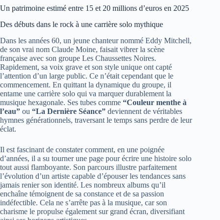
Un patrimoine estimé entre 15 et 20 millions d’euros en 2025
Des débuts dans le rock à une carrière solo mythique
Dans les années 60, un jeune chanteur nommé Eddy Mitchell,
de son vrai nom Claude Moine, faisait vibrer la scène
française avec son groupe Les Chaussettes Noires.
Rapidement, sa voix grave et son style unique ont capté
l’attention d’un large public. Ce n’était cependant que le
commencement. En quittant la dynamique du groupe, il
entame une carrière solo qui va marquer durablement la
musique hexagonale. Ses tubes comme
“Couleur menthe à
l’eau”
ou
“La Dernière Séance”
deviennent de véritables
hymnes générationnels, traversant le temps sans perdre de leur
éclat.
Il est fascinant de constater comment, en une poignée
d’années, il a su tourner une page pour écrire une histoire solo
tout aussi flamboyante. Son parcours illustre parfaitement
l’évolution d’un artiste capable d’épouser les tendances sans
jamais renier son identité. Les nombreux albums qu’il
enchaîne témoignent de sa constance et de sa passion
indéfectible. Cela ne s’arrête pas à la musique, car son
charisme le propulse également sur grand écran, diversifiant