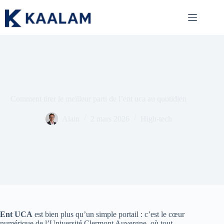
Passer
au
contenu
Comment tirer le meilleur parti de l’ent uca au quotidien
Alain
2 mars 2026
High-tech
Ent UCA
est bien plus qu’un simple portail : c’est le cœur
numérique de l’Université Clermont Auvergne, où tout