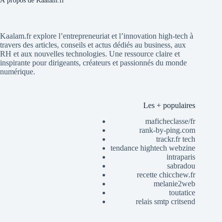
À propos de Kaalam.fr
Kaalam.fr explore l’entrepreneuriat et l’innovation high-tech à
travers des articles, conseils et actus dédiés au business, aux
RH et aux nouvelles technologies. Une ressource claire et
inspirante pour dirigeants, créateurs et passionnés du monde
numérique.
Les + populaires
maficheclasse/fr
rank-by-ping.com
trackr.fr tech
tendance hightech webzine
intraparis
sabradou
recette chicchew.fr
melanie2web
toutatice
relais smtp critsend