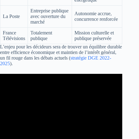
Entreprise publique
Autonomie accrue,
La Poste
avec ouverture du
concurrence renforcée
marché
France
Totalement
Mission culturelle et
Télévisions
publique
publique préservée
L’enjeu pour les décideurs sera de trouver un équilibre durable
entre efficience économique et maintien de l’intérêt général,
un fil rouge dans les débats actuels (
stratégie DGE 2022-
2025
).