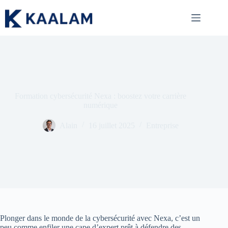
Passer
au
contenu
Formation cybersécurité Nexa : boostez votre carrière
numérique
Alain
16 juillet 2025
Entreprise
Plonger dans le monde de la cybersécurité avec Nexa, c’est un
peu comme enfiler une cape d’expert prêt à défendre des