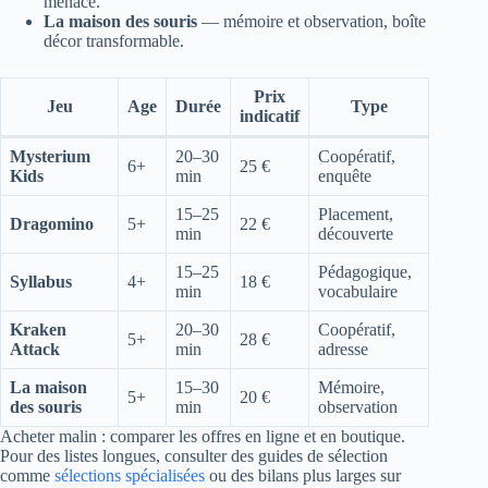
menace.
La maison des souris
— mémoire et observation, boîte
décor transformable.
Prix
Jeu
Age
Durée
Type
indicatif
Mysterium
20–30
Coopératif,
6+
25 €
Kids
min
enquête
15–25
Placement,
Dragomino
5+
22 €
min
découverte
15–25
Pédagogique,
Syllabus
4+
18 €
min
vocabulaire
Kraken
20–30
Coopératif,
5+
28 €
Attack
min
adresse
La maison
15–30
Mémoire,
5+
20 €
des souris
min
observation
Acheter malin : comparer les offres en ligne et en boutique.
Pour des listes longues, consulter des guides de sélection
comme
sélections spécialisées
ou des bilans plus larges sur