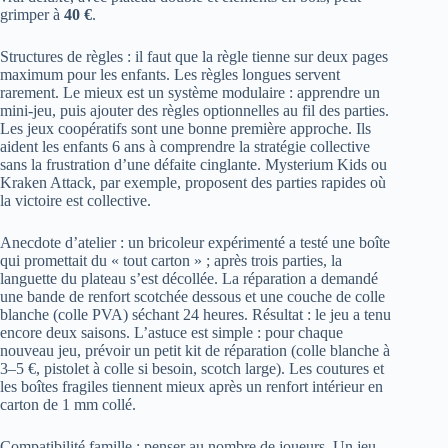
grimper à
40 €
.
Structures de règles : il faut que la règle tienne sur deux pages
maximum pour les enfants. Les règles longues servent
rarement. Le mieux est un système modulaire : apprendre un
mini-jeu, puis ajouter des règles optionnelles au fil des parties.
Les jeux coopératifs sont une bonne première approche. Ils
aident les enfants 6 ans à comprendre la stratégie collective
sans la frustration d’une défaite cinglante. Mysterium Kids ou
Kraken Attack, par exemple, proposent des parties rapides où
la victoire est collective.
Anecdote d’atelier : un bricoleur expérimenté a testé une boîte
qui promettait du « tout carton » ; après trois parties, la
languette du plateau s’est décollée. La réparation a demandé
une bande de renfort scotchée dessous et une couche de colle
blanche (colle PVA) séchant 24 heures. Résultat : le jeu a tenu
encore deux saisons. L’astuce est simple : pour chaque
nouveau jeu, prévoir un petit kit de réparation (colle blanche à
3–5 €, pistolet à colle si besoin, scotch large). Les coutures et
les boîtes fragiles tiennent mieux après un renfort intérieur en
carton de 1 mm collé.
Compatibilité famille : penser au nombre de joueurs. Un jeu