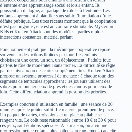
d’entente entre apprentissage social et loisir enfant. Ils
poussent au dialogue, au partage de rôle et à l’entraide. Les
enfants apprennent à planifier sans subir l’humiliation d’une
défaite publique. Les titres récents montrent que la coopération
n’est pas ringarde ; elle est au contraire stimulante. Mysterium
Kids et Kraken Attack sont des modèles : parties rapides,
interactions constantes, matériel parlant.
Fonctionnement pratique : la mécanique coopérative repose
souvent sur des actions limitées par tour. Les enfants
choisissent une carte, un son, un déplacement ; l’adulte joue
parfois le rôle de modérateur sans tricher. La difficulté se règle
par des niveaux ou des cartes supplémentaires. Kraken Attack
propose un système progressif de menace : à chaque tour, des
segments de tentacules approchent ; les joueurs utilisent des
sabres pour toucher ceux de près et des canons pour ceux de
loin. Cette différenciation apprend la gestion des priorités.
Exemples concrets d’utilisation en famille : une séance de 20
minutes après le goûter suffit. Le matériel prend peu de place.
Un paquet de cartes, trois pions et un plateau pliable se
rangent vite. Le coût reste raisonnable : entre 18 € et 30 € pour
ces jeux, sauf éditions spéciales. À la maison, on a vu une
progression nette : enfants plus patients au rangement, capacité