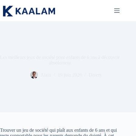
Passer
au
contenu
Les meilleurs jeux de société pour enfants de 6 ans à découvrir
absolument
Alain
19 juin 2026
Divers
Trouver un jeu de société qui plaît aux enfants de 6 ans et qui
reste supportable pour les parents demande du doigté. À cet