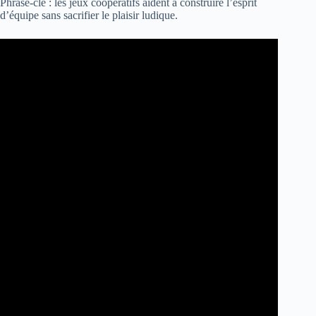
Phrase-clé : les jeux coopératifs aident à construire l’esprit
d’équipe sans sacrifier le plaisir ludique.