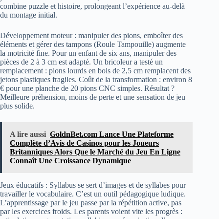
combine puzzle et histoire, prolongeant l’expérience au-delà
du montage initial.
Développement moteur : manipuler des pions, emboîter des
éléments et gérer des tampons (Roule Tampouille) augmente
la motricité fine. Pour un enfant de six ans, manipuler des
pièces de 2 à 3 cm est adapté. Un bricoleur a testé un
remplacement : pions lourds en bois de 2,5 cm remplacent des
jetons plastiques fragiles. Coût de la transformation : environ 8
€ pour une planche de 20 pions CNC simples. Résultat ?
Meilleure préhension, moins de perte et une sensation de jeu
plus solide.
A lire aussi
GoldnBet.com Lance Une Plateforme
Complète d’Avis de Casinos pour les Joueurs
Britanniques Alors Que le Marché du Jeu En Ligne
Connaît Une Croissance Dynamique
Jeux éducatifs : Syllabus se sert d’images et de syllabes pour
travailler le vocabulaire. C’est un outil pédagogique ludique.
L’apprentissage par le jeu passe par la répétition active, pas
par les exercices froids. Les parents voient vite les progrès :