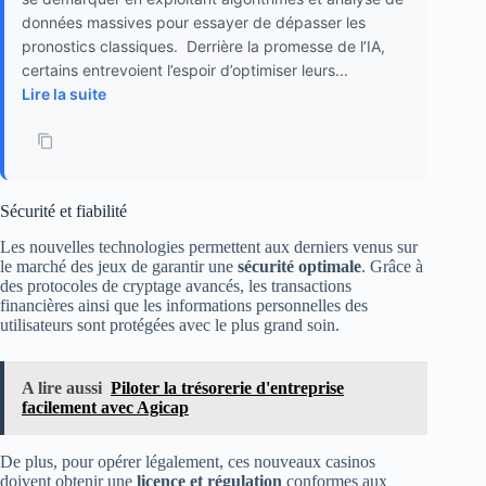
données massives pour essayer de dépasser les
pronostics classiques. Derrière la promesse de l’IA,
certains entrevoient l’espoir d’optimiser leurs...
Lire la suite
Sécurité et fiabilité
Les nouvelles technologies permettent aux derniers venus sur
le marché des jeux de garantir une
sécurité optimale
. Grâce à
des protocoles de cryptage avancés, les transactions
financières ainsi que les informations personnelles des
utilisateurs sont protégées avec le plus grand soin.
A lire aussi
Piloter la trésorerie d'entreprise
facilement avec Agicap
De plus, pour opérer légalement, ces nouveaux casinos
doivent obtenir une
licence et régulation
conformes aux