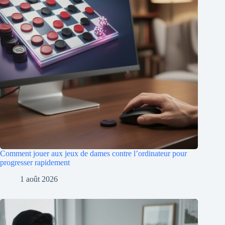
Comment jouer aux jeux de dames contre l’ordinateur pour
progresser rapidement
1 août 2026