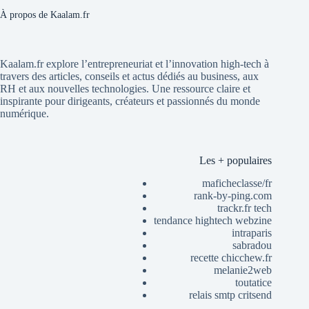
À propos de Kaalam.fr
Kaalam.fr explore l’entrepreneuriat et l’innovation high-tech à
travers des articles, conseils et actus dédiés au business, aux
RH et aux nouvelles technologies. Une ressource claire et
inspirante pour dirigeants, créateurs et passionnés du monde
numérique.
Les + populaires
maficheclasse/fr
rank-by-ping.com
trackr.fr tech
tendance hightech webzine
intraparis
sabradou
recette chicchew.fr
melanie2web
toutatice
relais smtp critsend