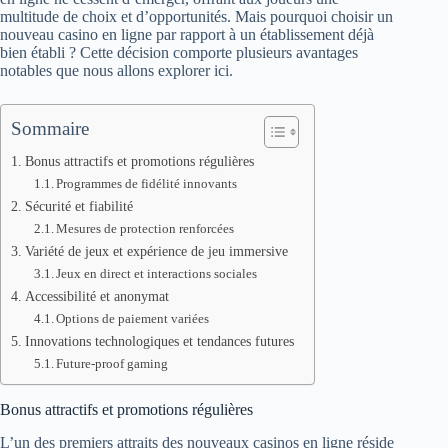
multitude de choix et d’opportunités. Mais pourquoi choisir un
nouveau casino en ligne par rapport à un établissement déjà
bien établi ? Cette décision comporte plusieurs avantages
notables que nous allons explorer ici.
Sommaire
Bonus attractifs et promotions régulières
Programmes de fidélité innovants
Sécurité et fiabilité
Mesures de protection renforcées
Variété de jeux et expérience de jeu immersive
Jeux en direct et interactions sociales
Accessibilité et anonymat
Options de paiement variées
Innovations technologiques et tendances futures
Future-proof gaming
Bonus attractifs et promotions régulières
L’un des premiers attraits des nouveaux casinos en ligne réside