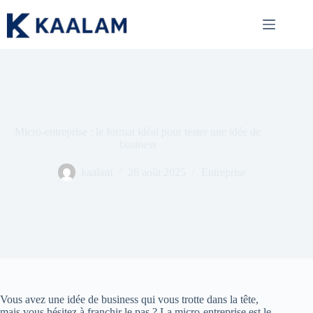
Passer
au
contenu
Micro-entreprise : le format idéal pour tester une idée de
business
kaalam
26 août 2025
Entreprise
Vous avez une idée de business qui vous trotte dans la tête,
mais vous hésitez à franchir le pas ? La micro-entreprise est le