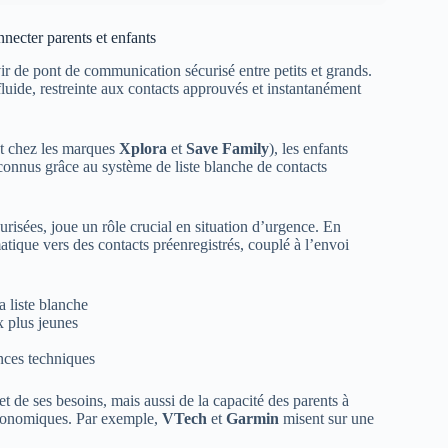
necter parents et enfants
ir de pont de communication sécurisé entre petits et grands.
uide, restreinte aux contacts approuvés et instantanément
t chez les marques
Xplora
et
Save Family
), les enfants
inconnus grâce au système de liste blanche de contacts
isées, joue un rôle crucial en situation d’urgence. En
ique vers des contacts préenregistrés, couplé à l’envoi
 liste blanche
x plus jeunes
nces techniques
t de ses besoins, mais aussi de la capacité des parents à
ergonomiques. Par exemple,
VTech
et
Garmin
misent sur une