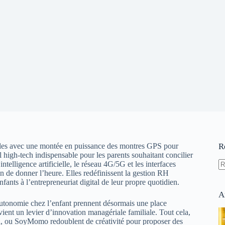
milles avec une montée en puissance des montres GPS pour
R
l high-tech indispensable pour les parents souhaitant concilier
telligence artificielle, le réseau 4G/5G et les interfaces
on de donner l’heure. Elles redéfinissent la gestion RH
A
nfants à l’entrepreneuriat digital de leur propre quotidien.
ré
A
’autonomie chez l’enfant prennent désormais une place
vient un levier d’innovation managériale familiale. Tout cela,
a, ou SoyMomo redoublent de créativité pour proposer des