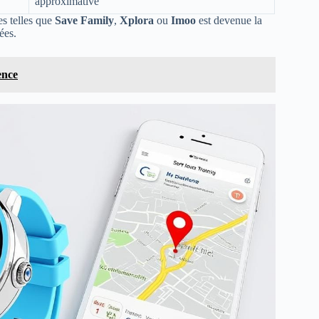
approximative
s telles que
Save Family
,
Xplora
ou
Imoo
est devenue la
ées.
ence