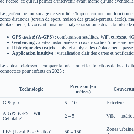
de l’école, ce qui lui permet d’intervenir avant même qu’une éventuelle 
Le géofencing, ou zonage de sécurité, s’impose comme une fonction clé.
zones distinctes (terrain de sport, maison des grands-parents, école), mai
déplacements, favorisant ainsi une analyse rassurante des habitudes de 
GPS assisté (A-GPS)
: combinaison satellites, WiFi et réseau 
Géofencing
: alertes instantanées en cas de sortie d’une zone pré
Historique des trajets
: suivi et analyse des déplacements passés
Application intuitive
: visualisation clair des cartes et notificati
Le tableau ci-dessous compare la précision et les fonctions de localisat
connectées pour enfants en 2025 :
Précision (en
Technologie
Couvertu
mètres)
GPS pur
5 – 10
Exterieur
A-GPS (GPS + WiFi +
2 – 5
Ville + intérie
Cellulaire)
Zones urbaine
LBS (Local Base Station)
50 – 150