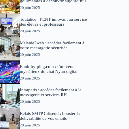
gourmandes à découvrir aujourd’hui
20 juin 2025
Toutatice : l’ENT innovant au service
des élèves et professeurs
20 juin 2025
Melanie2web : accéder facilement à
votre messagerie sécurisée
20 juin 2025
Rank-by-ping.com : l’univers
mystérieux du chat Nyan digital
20 juin 2025
Intraparis : accéder facilement à la
messagerie et services RH
20 juin 2025
Relais SMTP Critsend : booster la
délivrabilité de vos emails
20 juin 2025