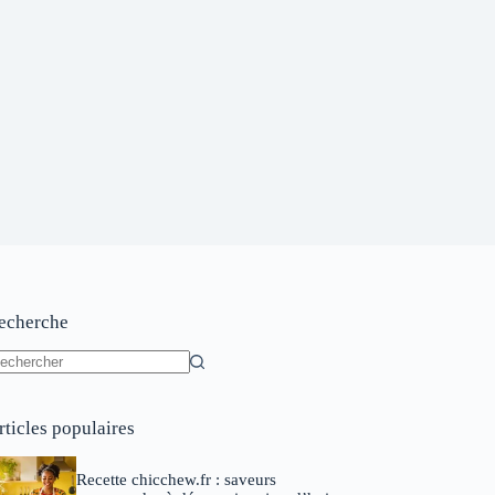
echerche
ucun
sultat
rticles populaires
Recette chicchew.fr : saveurs