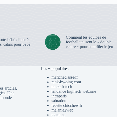
Comment les équipes de
rte-bébé : liberté
football utilisent le « double
, câlins pour bébé
centre » pour contrôler le jeu
Les + populaires
maficheclasse/fr
rank-by-ping.com
trackr.fr tech
s articles,
tendance hightech webzine
gies. Une
intraparis
du monde
sabradou
recette chicchew.fr
melanie2web
toutatice