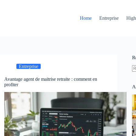
Home
Entreprise
High
R
Entreprise
A
Avantage agent de maitrise retraite : comment en
ré
profiter
A