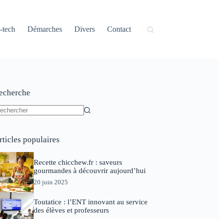
-tech
Démarches
Divers
Contact
echerche
ucun
sultat
rticles populaires
Recette chicchew.fr : saveurs
gourmandes à découvrir aujourd’hui
20 juin 2025
Toutatice : l’ENT innovant au service
des élèves et professeurs