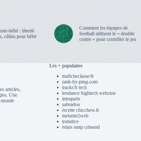
Comment les équipes de
rte-bébé : liberté
football utilisent le « double
, câlins pour bébé
centre » pour contrôler le jeu
Les + populaires
maficheclasse/fr
rank-by-ping.com
trackr.fr tech
s articles,
tendance hightech webzine
gies. Une
intraparis
du monde
sabradou
recette chicchew.fr
melanie2web
toutatice
relais smtp critsend