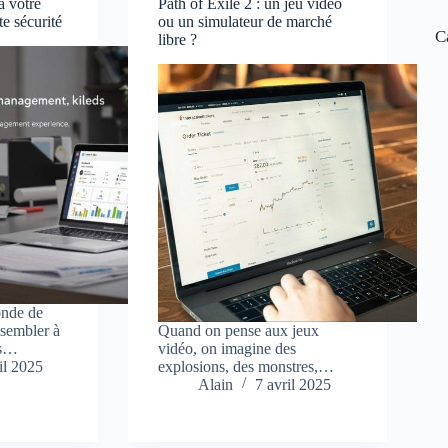
à votre
Path of Exile 2 : un jeu vidéo
e sécurité
ou un simulateur de marché
C
libre ?
onde de
ssembler à
Quand on pense aux jeux
rs…
vidéo, on imagine des
il 2025
explosions, des monstres,…
Alain
7 avril 2025