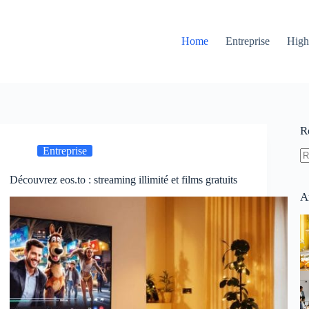
Home
Entreprise
High
R
Entreprise
A
Découvrez eos.to : streaming illimité et films gratuits
ré
A