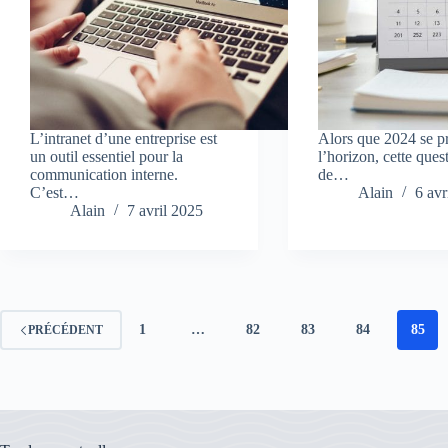
L’intranet d’une entreprise est
Alors que 2024 se pr
un outil essentiel pour la
l’horizon, cette quest
communication interne.
de…
C’est…
Alain
6 avr
Alain
7 avril 2025
1
…
82
83
84
85
PRÉCÉDENT