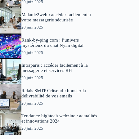
20 juin 2025
Melanie2web : accéder facilement à
votre messagerie sécurisée
20 juin 2025
Rank-by-ping.com : l’univers
mystérieux du chat Nyan digital
20 juin 2025
Intraparis : accéder facilement à la
messagerie et services RH
20 juin 2025
Relais SMTP Critsend : booster la
délivrabilité de vos emails
20 juin 2025
Tendance hightech webzine : actualités
et innovations 2024
20 juin 2025