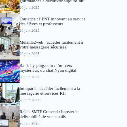
gourmandes à découvrir aujourd’hui
20 juin 2025
Toutatice : l’ENT innovant au service
des élèves et professeurs
20 juin 2025
Melanie2web : accéder facilement à
votre messagerie sécurisée
20 juin 2025
Rank-by-ping.com : l’univers
mystérieux du chat Nyan digital
20 juin 2025
Intraparis : accéder facilement à la
messagerie et services RH
20 juin 2025
Relais SMTP Critsend : booster la
délivrabilité de vos emails
20 juin 2025