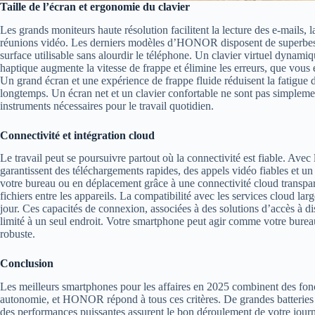
Taille de l’écran et ergonomie du clavier
Les grands moniteurs haute résolution facilitent la lecture des e-mails, la
réunions vidéo. Les derniers modèles d’HONOR disposent de superbe
surface utilisable sans alourdir le téléphone. Un clavier virtuel dynami
haptique augmente la vitesse de frappe et élimine les erreurs, que vous
Un grand écran et une expérience de frappe fluide réduisent la fatigue d
longtemps. Un écran net et un clavier confortable ne sont pas simplemen
instruments nécessaires pour le travail quotidien.
Connectivité et intégration cloud
Le travail peut se poursuivre partout où la connectivité est fiable. A
garantissent des téléchargements rapides, des appels vidéo fiables et un 
votre bureau ou en déplacement grâce à une connectivité cloud transpare
fichiers entre les appareils. La compatibilité avec les services cloud lar
jour. Ces capacités de connexion, associées à des solutions d’accès à dis
limité à un seul endroit. Votre smartphone peut agir comme votre burea
robuste.
Conclusion
Les meilleurs smartphones pour les affaires en 2025 combinent des fonctio
autonomie, et HONOR répond à tous ces critères. De grandes batteries d
des performances puissantes assurent le bon déroulement de votre journ