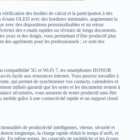
 vérification des feuilles de calcul et la participation à des
s écrans OLED avec des bordures minimales, augmentant la
que avec des dispositions personnalisables et un retour
 écriviez des e-mails rapides ou révisiez de longs documents.
es yeux et des doigts, vous permettant d’être productif plus
t des agréments pour les professionnels ; ce sont des
vec la compatibilité 5G et Wi-Fi 7, les smartphones HONOR
accès facile aux ressources internet. Vous pouvez travailler à
nte, qui permet de synchroniser vos contacts, calendriers et
gement utilisés garantit que les notes et les documents restent à
tance sécurisées, vous assurent de rester productif sans être
u mobile grâce à une connectivité rapide et un support cloud
nnalités de productivité intelligentes, vitesse, sécurité et
urent longtemps, la charge rapide réduit le temps d’arrêt, et
ée. En même temps, les capacités de multitâche et les écrans