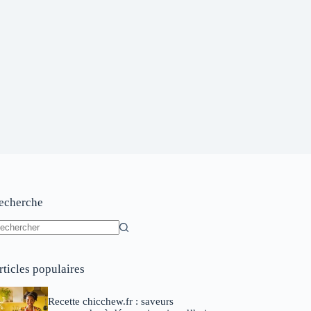
echerche
ucun
sultat
rticles populaires
Recette chicchew.fr : saveurs