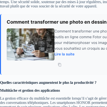
temps. Une sécurité solide, soutenue par des mises à jour régulières, in
travail plutôt que de vous soucier de la sécurité de votre appareil.
Comment transformer une photo en dessin 
Comment transformer une photo
outils en ligne comme Fotor ou M
pour métamorphoser vos images
vous souhaitiez un croquis au c
Lire la suite
Quelles caractéristiques augmentent le plus la productivité ?
Multitâche et gestion des applications
La gestion efficace du multitâche est essentielle lorsqu’il s’agit de gére
des conversations téléphoniques. Les smartphones HONOR permettent l’ut
permettant de voir plusieurs applications côte à côte. Les gestionnaire