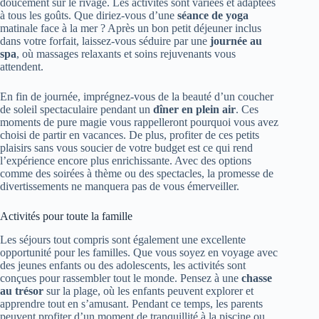
doucement sur le rivage. Les activités sont variées et adaptées
à tous les goûts. Que diriez-vous d’une
séance de yoga
matinale face à la mer ? Après un bon petit déjeuner inclus
dans votre forfait, laissez-vous séduire par une
journée au
spa
, où massages relaxants et soins rejuvenants vous
attendent.
En fin de journée, imprégnez-vous de la beauté d’un coucher
de soleil spectaculaire pendant un
dîner en plein air
. Ces
moments de pure magie vous rappelleront pourquoi vous avez
choisi de partir en vacances. De plus, profiter de ces petits
plaisirs sans vous soucier de votre budget est ce qui rend
l’expérience encore plus enrichissante. Avec des options
comme des soirées à thème ou des spectacles, la promesse de
divertissements ne manquera pas de vous émerveiller.
Activités pour toute la famille
Les séjours tout compris sont également une excellente
opportunité pour les familles. Que vous soyez en voyage avec
des jeunes enfants ou des adolescents, les activités sont
conçues pour rassembler tout le monde. Pensez à une
chasse
au trésor
sur la plage, où les enfants peuvent explorer et
apprendre tout en s’amusant. Pendant ce temps, les parents
peuvent profiter d’un moment de tranquillité à la piscine ou