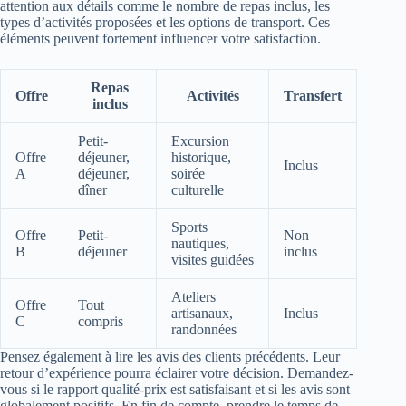
attention aux détails comme le nombre de repas inclus, les
types d’activités proposées et les options de transport. Ces
éléments peuvent fortement influencer votre satisfaction.
Repas
Offre
Activités
Transfert
inclus
Petit-
Excursion
Offre
déjeuner,
historique,
Inclus
A
déjeuner,
soirée
dîner
culturelle
Sports
Offre
Petit-
Non
nautiques,
B
déjeuner
inclus
visites guidées
Ateliers
Offre
Tout
artisanaux,
Inclus
C
compris
randonnées
Pensez également à lire les avis des clients précédents. Leur
retour d’expérience pourra éclairer votre décision. Demandez-
vous si le rapport qualité-prix est satisfaisant et si les avis sont
globalement positifs. En fin de compte, prendre le temps de