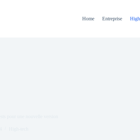
Home
Entreprise
High
sts pour une nouvelle version
4
High-tech