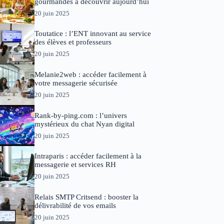
gourmandes à découvrir aujourd’hui
20 juin 2025
Toutatice : l’ENT innovant au service
des élèves et professeurs
20 juin 2025
Melanie2web : accéder facilement à
votre messagerie sécurisée
20 juin 2025
Rank-by-ping.com : l’univers
mystérieux du chat Nyan digital
20 juin 2025
Intraparis : accéder facilement à la
messagerie et services RH
20 juin 2025
Relais SMTP Critsend : booster la
délivrabilité de vos emails
20 juin 2025