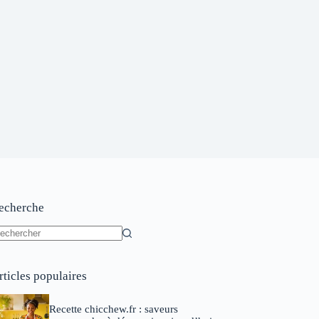
echerche
ucun
sultat
rticles populaires
Recette chicchew.fr : saveurs