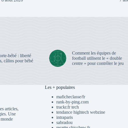
Comment les équipes de
rte-bébé : liberté
football utilisent le « double
, câlins pour bébé
centre » pour contrôler le jeu
Les + populaires
maficheclasse/fr
rank-by-ping.com
trackr.fr tech
s articles,
tendance hightech webzine
gies. Une
intraparis
du monde
sabradou
recette chicchew.fr