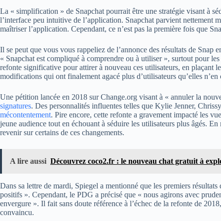
La « simplification » de Snapchat pourrait être une stratégie visant à sé
l’interface peu intuitive de l’application. Snapchat parvient nettement m
maîtriser l’application. Cependant, ce n’est pas la première fois que Sna
Il se peut que vous vous rappeliez de l’annonce des résultats de Snap 
« Snapchat est compliqué à comprendre ou à utiliser », surtout pour le
refonte significative pour attirer à nouveau ces utilisateurs, en plaçant 
modifications qui ont finalement agacé plus d’utilisateurs qu’elles n’en 
Une pétition lancée en 2018 sur Change.org visant à « annuler la nouv
signatures
. Des personnalités influentes telles que Kylie Jenner, Chri
mécontentement
. Pire encore, cette refonte a gravement impacté les vues
jeune audience tout en échouant à séduire les utilisateurs plus âgés. E
revenir sur certains de ces changements.
A lire aussi
Découvrez coco2.fr : le nouveau chat gratuit à expl
Dans sa lettre de mardi, Spiegel a mentionné que les premiers résultats d
positifs ». Cependant, le PDG a précisé que « nous agirons avec pruden
envergure ». Il fait sans doute référence à l’échec de la refonte de 201
convaincu.