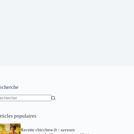
echerche
ucun
sultat
rticles populaires
Recette chicchew.fr : saveurs