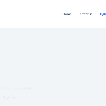
Home
Entreprise
High
ce fluide et enrichie
High-tech