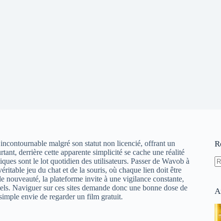
contournable malgré son statut non licencié, offrant un
R
rtant, derrière cette apparente simplicité se cache une réalité
ues sont le lot quotidien des utilisateurs. Passer de Wavob à
ble jeu du chat et de la souris, où chaque lien doit être
A
e nouveauté, la plateforme invite à une vigilance constante,
ré
ntiels. Naviguer sur ces sites demande donc une bonne dose de
A
simple envie de regarder un film gratuit.