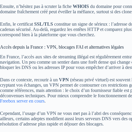
Ensuite, n’hésitez pas à scruter la fiche
WHOIS
du domaine pour connaît
domaine fraîchement créé peut éveiller la méfiance, surtout si des clones
Enfin, le certificat
SSL/TLS
constitue un signe de sérieux : l’adresse
cadenas sécurisé. Au-delà, regardez les entêtes HTTP et comparez plusi
correspond bien à la plateforme que vous cherchez.
Accès depuis la France : VPN, blocages FAI et alternatives légales
En France, l’accès aux sites de streaming illégal est régulièrement ent
navigation. Un peu comme un sentier dans une forêt dense qui change c
bloquer les DNS ou les adresses IP pour vous empêcher d’arriver à dest
Dans ce contexte, recourir à un
VPN
(réseau privé virtuel) est souvent 
cryptant vos échanges, un VPN permet de contourner ces restrictions
comme références, mais attention : le choix d’un fournisseur fiable est 
déconvenues techniques. Pour mieux comprendre le fonctionnement de
Freebox server en cours
.
Cependant, l’usage d’un VPN ne vous met pas à l’abri des conséquence
ailleurs, certains adeptes modifient aussi leurs serveurs DNS vers de
résolution d’adresse plus rapide et déjouer des blocages.