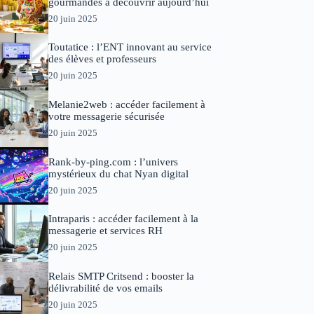
gourmandes à découvrir aujourd’hui
20 juin 2025
Toutatice : l’ENT innovant au service
des élèves et professeurs
20 juin 2025
Melanie2web : accéder facilement à
votre messagerie sécurisée
20 juin 2025
Rank-by-ping.com : l’univers
mystérieux du chat Nyan digital
20 juin 2025
Intraparis : accéder facilement à la
messagerie et services RH
20 juin 2025
Relais SMTP Critsend : booster la
délivrabilité de vos emails
20 juin 2025