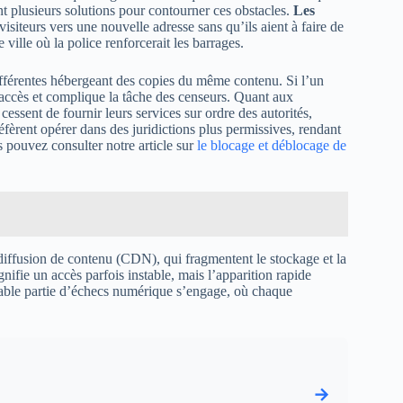
ent plusieurs solutions pour contourner ces obstacles.
Les
iteurs vers une nouvelle adresse sans qu’ils aient à faire de
lle où la police renforcerait les barrages.
différentes hébergeant des copies du même contenu. Si l’un
d’accès et complique la tâche des censeurs. Quant aux
 cessent de fournir leurs services sur ordre des autorités,
fèrent opérer dans des juridictions plus permissives, rendant
pouvez consulter notre article sur
le blocage et déblocage de
 diffusion de contenu (CDN), qui fragmentent le stockage et la
signifie un accès parfois instable, mais l’apparition rapide
table partie d’échecs numérique s’engage, où chaque
→