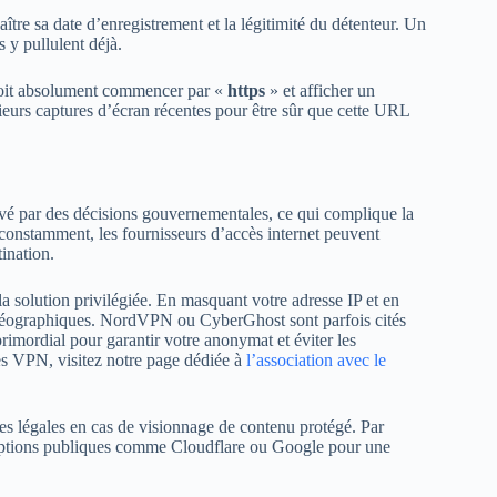
re sa date d’enregistrement et la légitimité du détenteur. Un
 y pullulent déjà.
 doit absolument commencer par «
https
» et afficher un
eurs captures d’écran récentes pour être sûr que cette URL
ravé par des décisions gouvernementales, ce qui complique la
onstamment, les fournisseurs d’accès internet peuvent
ination.
la solution privilégiée. En masquant votre adresse IP et en
 géographiques. NordVPN ou CyberGhost sont parfois cités
primordial pour garantir votre anonymat et éviter les
s VPN, visitez notre page dédiée à
l’association avec le
s légales en cas de visionnage de contenu protégé. Par
s options publiques comme Cloudflare ou Google pour une