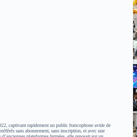
2022, captivant rapidement un public francophone avide de
 préférés sans abonnement, sans inscription, et avec une
es d’anciennes plateformes fermées, elle reposait sur un