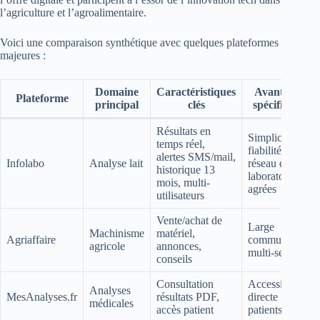
l’agriculture et l’agroalimentaire.
Voici une comparaison synthétique avec quelques plateformes
majeures :
Domaine
Caractéristiques
Avantages
Plateforme
principal
clés
spécifiques
Résultats en
Simplicité,
temps réel,
fiabilité,
alertes SMS/mail,
Infolabo
Analyse lait
réseau de
historique 13
laboratoires
mois, multi-
agrées
utilisateurs
Vente/achat de
Large
Machinisme
matériel,
Agriaffaire
communauté,
agricole
annonces,
multi-secteurs
conseils
Consultation
Accessibilité
Analyses
MesAnalyses.fr
résultats PDF,
directe
médicales
accès patient
patients