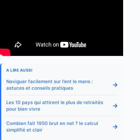
A LIRE AUSSI
Naviguer facilement sur l’ent le mans :
→
astuces et conseils pratiques
Les 10 pays qui attirent le plus de retraités
→
pour bien vivre
Combien fait 1950 brut en net ? le calcul
→
simplifié et clair