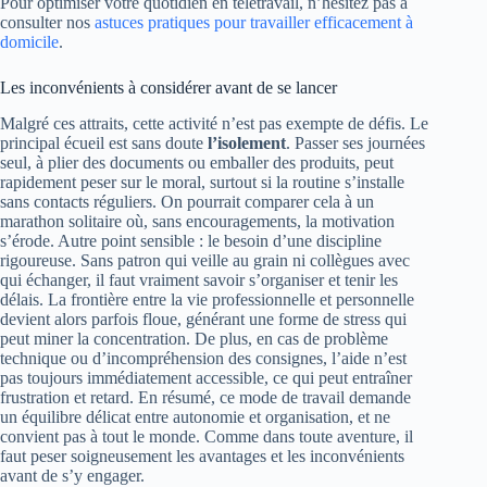
Pour optimiser votre quotidien en télétravail, n’hésitez pas à
consulter nos
astuces pratiques pour travailler efficacement à
domicile
.
Les inconvénients à considérer avant de se lancer
Malgré ces attraits, cette activité n’est pas exempte de défis. Le
principal écueil est sans doute
l’isolement
. Passer ses journées
seul, à plier des documents ou emballer des produits, peut
rapidement peser sur le moral, surtout si la routine s’installe
sans contacts réguliers. On pourrait comparer cela à un
marathon solitaire où, sans encouragements, la motivation
s’érode. Autre point sensible : le besoin d’une discipline
rigoureuse. Sans patron qui veille au grain ni collègues avec
qui échanger, il faut vraiment savoir s’organiser et tenir les
délais. La frontière entre la vie professionnelle et personnelle
devient alors parfois floue, générant une forme de stress qui
peut miner la concentration. De plus, en cas de problème
technique ou d’incompréhension des consignes, l’aide n’est
pas toujours immédiatement accessible, ce qui peut entraîner
frustration et retard. En résumé, ce mode de travail demande
un équilibre délicat entre autonomie et organisation, et ne
convient pas à tout le monde. Comme dans toute aventure, il
faut peser soigneusement les avantages et les inconvénients
avant de s’y engager.