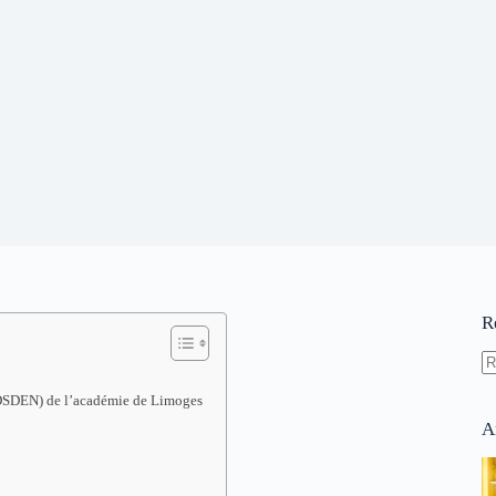
R
A
(DSDEN) de l’académie de Limoges
ré
A