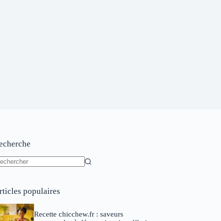
echerche
ucun
sultat
rticles populaires
Recette chicchew.fr : saveurs