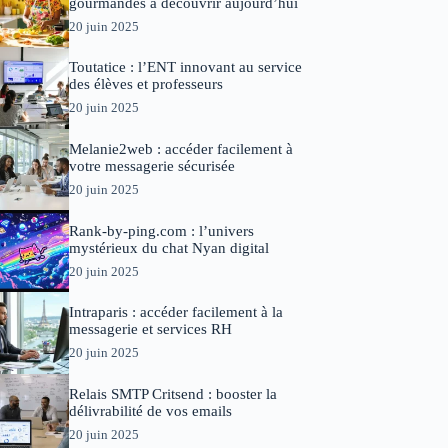
gourmandes à découvrir aujourd’hui
20 juin 2025
Toutatice : l’ENT innovant au service
des élèves et professeurs
20 juin 2025
Melanie2web : accéder facilement à
votre messagerie sécurisée
20 juin 2025
Rank-by-ping.com : l’univers
mystérieux du chat Nyan digital
20 juin 2025
Intraparis : accéder facilement à la
messagerie et services RH
20 juin 2025
Relais SMTP Critsend : booster la
délivrabilité de vos emails
20 juin 2025