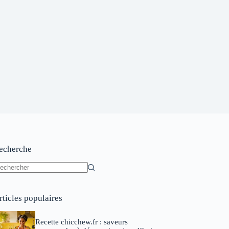
echerche
ucun
sultat
rticles populaires
Recette chicchew.fr : saveurs