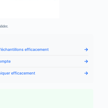
lider.
→
 d’échantillons efficacement
→
compte
→
niquer efficacement