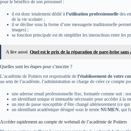
pour le bénéfice de son personnel :
il est donc totalement dédié à
l’utilisation professionnelle
des en
de la vie scolaire ;
il se décline sous la forme d’une messagerie traditionnelle permet
images) ;
sa fonction principale est de simplifier les interactions entre les p
A lire aussi
Quel est le prix de la réparation de pare-brise sans
Quelles sont les étapes pour s’inscrire ?
L’académie de Poitiers est responsable de
l’établissement de votre c
au sein de l’académie, l’administration se charge de créer ce compte p
une adresse email professionnelle fixe, formatée comme suit :
no
un identifiant unique et immuable nécessaire pour accéder à la m
un mot de passe susceptible d’être changé ultérieurement (ce qui e
un identifiant académique désigné sous le terme
NUMEN
, qui f
Accéder rapidement au compte de webmail de l’académie de Poitiers