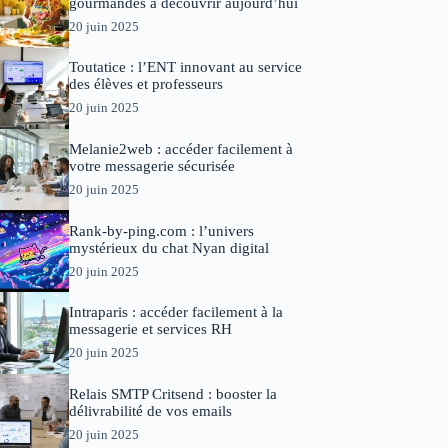
gourmandes à découvrir aujourd’hui
20 juin 2025
Toutatice : l’ENT innovant au service
des élèves et professeurs
20 juin 2025
Melanie2web : accéder facilement à
votre messagerie sécurisée
20 juin 2025
Rank-by-ping.com : l’univers
mystérieux du chat Nyan digital
20 juin 2025
Intraparis : accéder facilement à la
messagerie et services RH
20 juin 2025
Relais SMTP Critsend : booster la
délivrabilité de vos emails
20 juin 2025