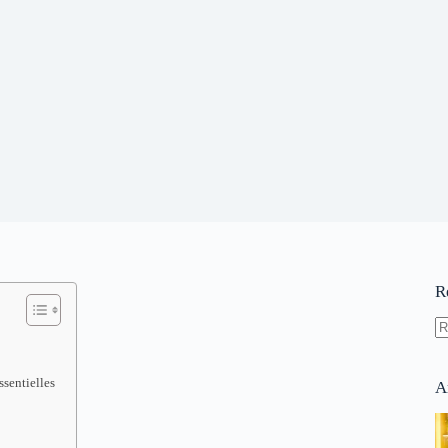
R
A
ré
ssentielles
A