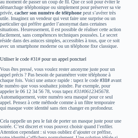
au moment de passer un coup de fil. Que ce soit pour éviter le
démarchage téléphonique ou simplement pour préserver sa vie
privée,
cacher son numéro de téléphone
peut s’avérer très
utile. Imaginez un vendeur qui veut faire une surprise ou un
particulier qui préfère garder l’anonymat dans certaines
situations. Heureusement, il est possible de réaliser cette action
facilement, sans compétences techniques poussées. Le secret
réside dans des astuces simples, accessibles à tous, que ce soit
avec un smartphone moderne ou un téléphone fixe classique.
Utiliser le code #31# pour un appel ponctuel
Vous êtes pressé, vous voulez rester anonyme juste pour un
appel précis ? Pas besoin de paramétrer votre téléphone à
chaque fois. Voici une astuce rapide : tapez le code
#31#
avant
le numéro que vous souhaitez joindre. Par exemple, pour
appeler le 06 12 34 56 78, vous tapez
#31#0612345678
.
Automatiquement, votre numéro sera masqué pour ce seul
appel. Pensez à cette méthode comme à un filtre temporaire
qui masque votre identité sans rien changer en profondeur.
Cela rappelle un peu le fait de porter un masque juste pour une
soirée. C’est discret et vous pouvez choisir quand l’enfiler.
Attention cependant : si vous oubliez d’ajouter ce préfixe,
votre identité s’affichera normalement. Une solution idéale si