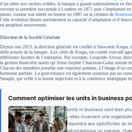
d’un arbre aux racines solides, la banque a grandi nationalement en ét
ouvrant sa première succursale à Londres en 1871 puis s’implantant en
jalons, comme son entrée en bourse en 1987 ou la création de
Boursor
Cette évolution illustre parfaitement sa capacité d’adaptation et d’innov
en perpétuel mouvement.
Direction de la Société Générale
Depuis mai 2023, la direction générale est confiée à Slawomir Krupa, qu
défis actuels de la banque. Aux côtés de Krupa, un comité exécutif aguer
différentes facettes de l’entreprise. Par exemple, Leopoldo Alvear, direc
la gestion financière tandis qu’Anne-Sophie Chauveau-Galas oriente l
Chacun des membres possède une expertise pointue, à l’image d’un orc
harmonie parfaite. La gouvernance est également soutenue par un cons
Smaghi, qui veille à la bonne trajectoire et à la cohérence stratégique d
Comment optimiser les units in business po
Units in business sont bien plu
: elles incarnent une organisa
répondre aux spécificités du ma
géographique ou marque, chaqu