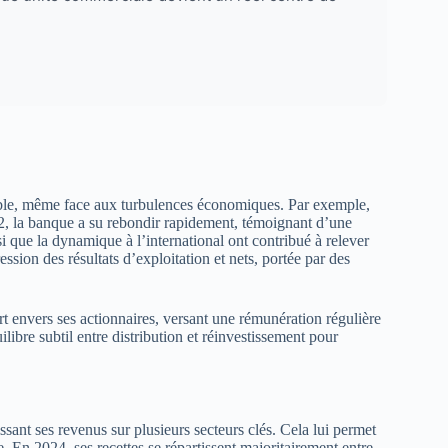
table, même face aux turbulences économiques. Par exemple,
2022, la banque a su rebondir rapidement, témoignant d’une
i que la dynamique à l’international ont contribué à relever
ssion des résultats d’exploitation et nets, portée par des
 envers ses actionnaires, versant une rémunération régulière
ilibre subtil entre distribution et réinvestissement pour
ssant ses revenus sur plusieurs secteurs clés. Cela lui permet
. En 2024, ses recettes se répartissent majoritairement entre