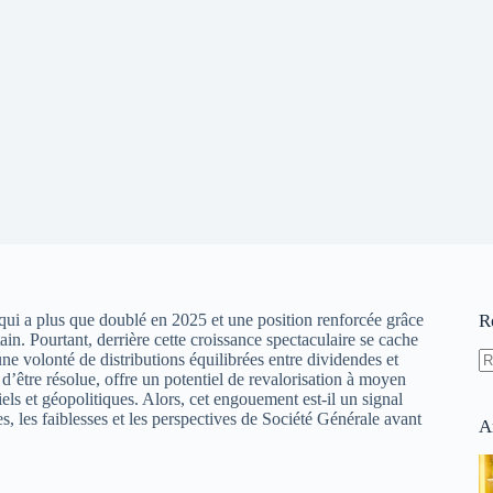
ui a plus que doublé en 2025 et une position renforcée grâce
R
in. Pourtant, derrière cette croissance spectaculaire se cache
une volonté de distributions équilibrées entre dividendes et
 d’être résolue, offre un potentiel de revalorisation à moyen
A
els et géopolitiques. Alors, cet engouement est-il un signal
ré
, les faiblesses et les perspectives de Société Générale avant
A