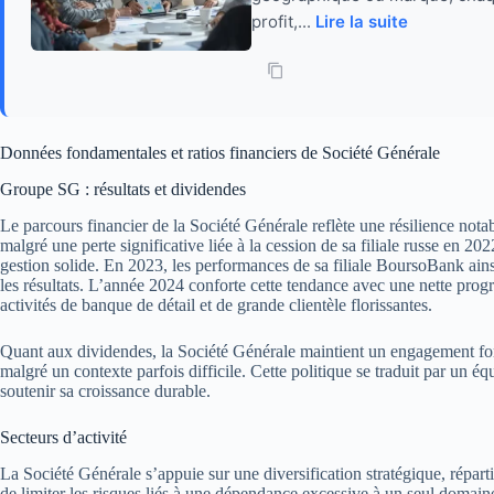
profit,...
Lire la suite
Données fondamentales et ratios financiers de Société Générale
Groupe SG : résultats et dividendes
Le parcours financier de la Société Générale reflète une résilience no
malgré une perte significative liée à la cession de sa filiale russe en 
gestion solide. En 2023, les performances de sa filiale BoursoBank ains
les résultats. L’année 2024 conforte cette tendance avec une nette progre
activités de banque de détail et de grande clientèle florissantes.
Quant aux dividendes, la Société Générale maintient un engagement fort
malgré un contexte parfois difficile. Cette politique se traduit par un équ
soutenir sa croissance durable.
Secteurs d’activité
La Société Générale s’appuie sur une diversification stratégique, réparti
de limiter les risques liés à une dépendance excessive à un seul domaine