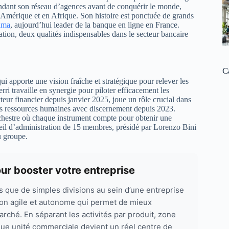
endant son réseau d’agences avant de conquérir le monde,
 Amérique et en Afrique. Son histoire est ponctuée de grands
ama
, aujourd’hui leader de la banque en ligne en France.
ation, deux qualités indispensables dans le secteur bancaire
C
i apporte une vision fraîche et stratégique pour relever les
ri travaille en synergie pour piloter efficacement les
teur financier depuis janvier 2025, joue un rôle crucial dans
es ressources humaines avec discernement depuis 2023.
hestre où chaque instrument compte pour obtenir une
eil d’administration de 15 membres, présidé par Lorenzo Bini
u groupe.
ur booster votre entreprise
s que de simples divisions au sein d’une entreprise
tion agile et autonome qui permet de mieux
rché. En séparant les activités par produit, zone
e unité commerciale devient un réel centre de