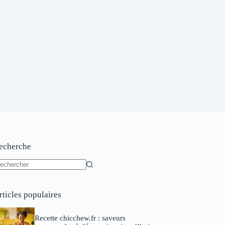
echerche
ucun
sultat
rticles populaires
Recette chicchew.fr : saveurs