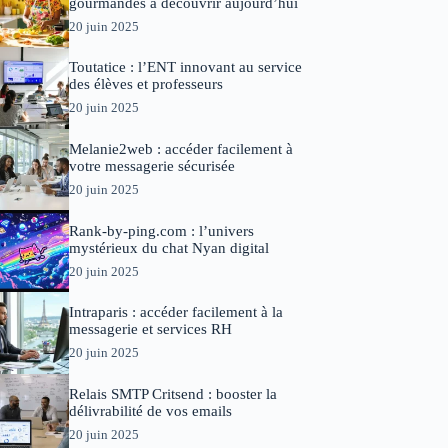
gourmandes à découvrir aujourd’hui
20 juin 2025
Toutatice : l’ENT innovant au service
des élèves et professeurs
20 juin 2025
Melanie2web : accéder facilement à
votre messagerie sécurisée
20 juin 2025
Rank-by-ping.com : l’univers
mystérieux du chat Nyan digital
20 juin 2025
Intraparis : accéder facilement à la
messagerie et services RH
20 juin 2025
Relais SMTP Critsend : booster la
délivrabilité de vos emails
20 juin 2025