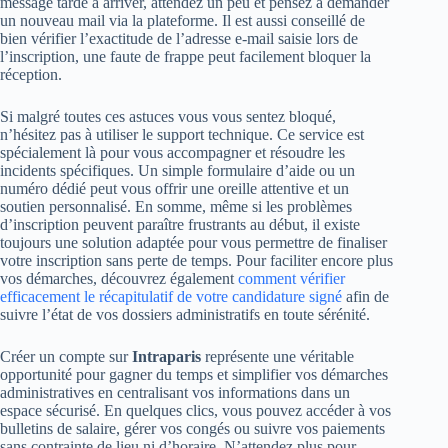
message tarde à arriver, attendez un peu et pensez à demander
un nouveau mail via la plateforme. Il est aussi conseillé de
bien vérifier l’exactitude de l’adresse e-mail saisie lors de
l’inscription, une faute de frappe peut facilement bloquer la
réception.
Si malgré toutes ces astuces vous vous sentez bloqué,
n’hésitez pas à utiliser le support technique. Ce service est
spécialement là pour vous accompagner et résoudre les
incidents spécifiques. Un simple formulaire d’aide ou un
numéro dédié peut vous offrir une oreille attentive et un
soutien personnalisé. En somme, même si les problèmes
d’inscription peuvent paraître frustrants au début, il existe
toujours une solution adaptée pour vous permettre de finaliser
votre inscription sans perte de temps. Pour faciliter encore plus
vos démarches, découvrez également
comment vérifier
efficacement le récapitulatif de votre candidature signé
afin de
suivre l’état de vos dossiers administratifs en toute sérénité.
Créer un compte sur
Intraparis
représente une véritable
opportunité pour gagner du temps et simplifier vos démarches
administratives en centralisant vos informations dans un
espace sécurisé. En quelques clics, vous pouvez accéder à vos
bulletins de salaire, gérer vos congés ou suivre vos paiements
sans contrainte de lieu ni d’horaire. N’attendez plus pour