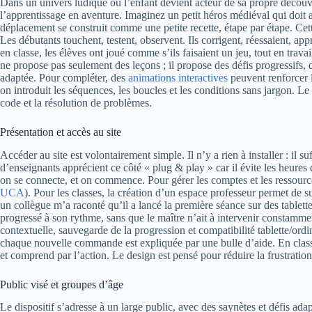
Dans un univers ludique où l’enfant devient acteur de sa propre découv
l’apprentissage en aventure. Imaginez un petit héros médiéval qui doit 
déplacement se construit comme une petite recette, étape par étape. Cett
Les débutants touchent, testent, observent. Ils corrigent, réessaient, app
en classe, les élèves ont joué comme s’ils faisaient un jeu, tout en travai
ne propose pas seulement des leçons ; il propose des défis progressifs,
adaptée. Pour compléter, des
animations interactives
peuvent renforcer l
on introduit les séquences, les boucles et les conditions sans jargon. Le 
code et la résolution de problèmes.
Présentation et accès au site
Accéder au site est volontairement simple. Il n’y a rien à installer : il
d’enseignants apprécient ce côté « plug & play » car il évite les heure
on se connecte, et on commence. Pour gérer les comptes et les ressources
UCA
). Pour les classes, la création d’un espace professeur permet de s
un collègue m’a raconté qu’il a lancé la première séance sur des tablette
progressé à son rythme, sans que le maître n’ait à intervenir constammen
contextuelle, sauvegarde de la progression et compatibilité tablette/ordi
chaque nouvelle commande est expliquée par une bulle d’aide. En classe,
et comprend par l’action. Le design est pensé pour réduire la frustration
Public visé et groupes d’âge
Le dispositif s’adresse à un large public, avec des saynètes et défis adapt