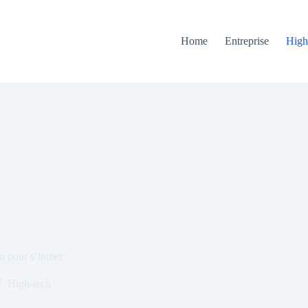
Home
Entreprise
High
 pour s’initier
High-tech