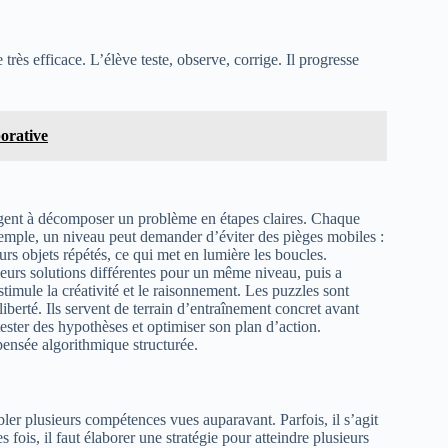
rès efficace. L’élève teste, observe, corrige. Il progresse
borative
ligent à décomposer un problème en étapes claires. Chaque
xemple, un niveau peut demander d’éviter des pièges mobiles :
urs objets répétés, ce qui met en lumière les boucles.
eurs solutions différentes pour un même niveau, puis a
timule la créativité et le raisonnement. Les puzzles sont
liberté. Ils servent de terrain d’entraînement concret avant
tester des hypothèses et optimiser son plan d’action.
pensée algorithmique structurée.
bler plusieurs compétences vues auparavant. Parfois, il s’agit
fois, il faut élaborer une stratégie pour atteindre plusieurs