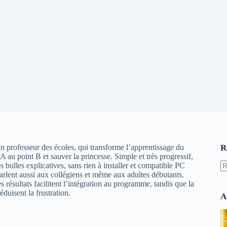
un professeur des écoles, qui transforme l’apprentissage du
R
 au point B et sauver la princesse. Simple et très progressif,
s bulles explicatives, sans rien à installer et compatible PC
arlent aussi aux collégiens et même aux adultes débutants.
A
s résultats facilitent l’intégration au programme, tandis que la
ré
duisent la frustration.
A