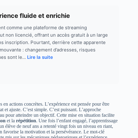
ence fluide et enrichie
ent comme une plateforme de streaming
t non licencié, offrant un accès gratuit à un large
ns inscription. Pourtant, derrière cette apparente
é mouvante : changement d’adresses, risques
es sont le...
Lire la suite
s en actions concrètes. L’expérience est pensée pour être
tat et ajuste. C’est simple. C’est puissant. L’approche
u pour atteindre un objectif. Cette mise en situation facilite
ion
et la
répétition
. Une fois l’enfant engagé, l’apprentissage
 élève de neuf ans a retenté vingt fois un niveau en riant,
favorise la motivation et la persévérance. Le mot-clé
este mis sur les mécaniques pédagogiques et l’expérience