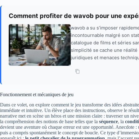
Comment profiter de wavob pour une expéri
wavob a su s’imposer rapidem
incontournable malgré son statu
catalogue de films et séries sa
simplicité se cache une réalit
juridiques et menaces techniqu
Fonctionnement et mécaniques de jeu
Dans ce volet, on explore comment le jeu transforme des idées abstraite
immédiate et intuitive. Un élève place des instructions, observe le résul
narrative met en scène un héros et une mission claire : traverser un nivea
la compréhension des notions de base telles que la
séquence
, la
condit
devient une aventure où chaque erreur est une opportunité. Anecdote : un
puis a compris spontanément le concept de boucle. Ce type d’immersion 
apparaît ici :
le petit chevalier de la programmation
, mais l’accent r