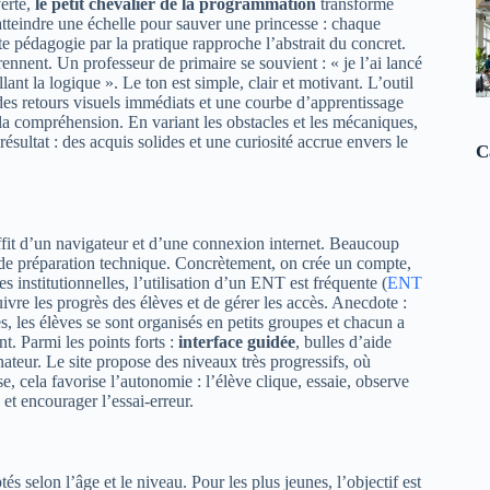
erte,
le petit chevalier de la programmation
transforme
atteindre une échelle pour sauver une princesse : chaque
e pédagogie par la pratique rapproche l’abstrait du concret.
rennent. Un professeur de primaire se souvient : « je l’ai lancé
llant la logique ». Le ton est simple, clair et motivant. L’outil
 des retours visuels immédiats et une courbe d’apprentissage
a compréhension. En variant les obstacles et les mécaniques,
résultat : des acquis solides et une curiosité accrue envers le
C
 suffit d’un navigateur et d’une connexion internet. Beaucoup
s de préparation technique. Concrètement, on crée un compte,
 institutionnelles, l’utilisation d’un ENT est fréquente (
ENT
uivre les progrès des élèves et de gérer les accès. Anecdote :
s, les élèves se sont organisés en petits groupes et chacun a
t. Parmi les points forts :
interface guidée
, bulles d’aide
nateur. Le site propose des niveaux très progressifs, où
 cela favorise l’autonomie : l’élève clique, essaie, observe
 et encourager l’essai-erreur.
és selon l’âge et le niveau. Pour les plus jeunes, l’objectif est