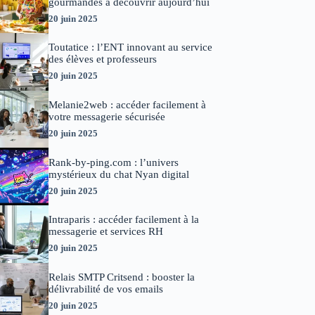
gourmandes à découvrir aujourd’hui
20 juin 2025
Toutatice : l’ENT innovant au service
des élèves et professeurs
20 juin 2025
Melanie2web : accéder facilement à
votre messagerie sécurisée
20 juin 2025
Rank-by-ping.com : l’univers
mystérieux du chat Nyan digital
20 juin 2025
Intraparis : accéder facilement à la
messagerie et services RH
20 juin 2025
Relais SMTP Critsend : booster la
délivrabilité de vos emails
20 juin 2025