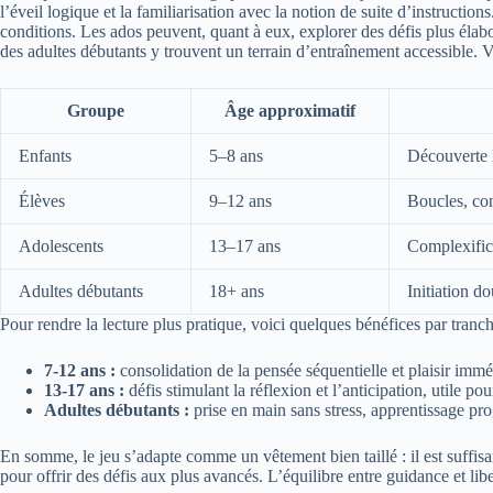
l’éveil logique et la familiarisation avec la notion de suite d’instructio
conditions. Les ados peuvent, quant à eux, explorer des défis plus élab
des adultes débutants y trouvent un terrain d’entraînement accessible. V
Groupe
Âge approximatif
Enfants
5–8 ans
Découverte 
Élèves
9–12 ans
Boucles, con
Adolescents
13–17 ans
Complexifica
Adultes débutants
18+ ans
Initiation d
Pour rendre la lecture plus pratique, voici quelques bénéfices par tranch
7-12 ans :
consolidation de la pensée séquentielle et plaisir immé
13-17 ans :
défis stimulant la réflexion et l’anticipation, utile pour
Adultes débutants :
prise en main sans stress, apprentissage prog
En somme, le jeu s’adapte comme un vêtement bien taillé : il est suffi
pour offrir des défis aux plus avancés. L’équilibre entre guidance et lib