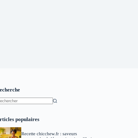
echerche
ucun
sultat
rticles populaires
Recette chicchew.fr : saveurs