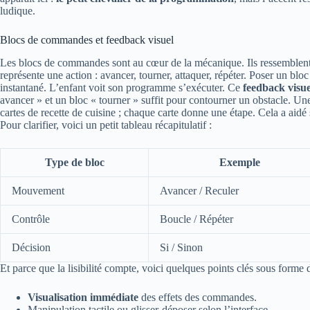
ludique.
Blocs de commandes et feedback visuel
Les blocs de commandes sont au cœur de la mécanique. Ils ressemblent
représente une action : avancer, tourner, attaquer, répéter. Poser un bl
instantané. L’enfant voit son programme s’exécuter. Ce
feedback visue
avancer » et un bloc « tourner » suffit pour contourner un obstacle. Un
cartes de recette de cuisine ; chaque carte donne une étape. Cela a ai
Pour clarifier, voici un petit tableau récapitulatif :
Type de bloc
Exemple
Mouvement
Avancer / Reculer
Contrôle
Boucle / Répéter
Décision
Si / Sinon
Et parce que la lisibilité compte, voici quelques points clés sous forme de
Visualisation immédiate
des effets des commandes.
Manipulation tactile ou glisser-déposer selon l’interface.