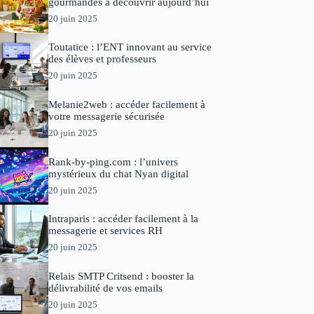
gourmandes à découvrir aujourd’hui
20 juin 2025
Toutatice : l’ENT innovant au service
des élèves et professeurs
20 juin 2025
Melanie2web : accéder facilement à
votre messagerie sécurisée
20 juin 2025
Rank-by-ping.com : l’univers
mystérieux du chat Nyan digital
20 juin 2025
Intraparis : accéder facilement à la
messagerie et services RH
20 juin 2025
Relais SMTP Critsend : booster la
délivrabilité de vos emails
20 juin 2025