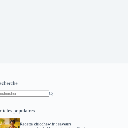
echerche
ucun
sultat
rticles populaires
Recette chicchew.fr : saveurs