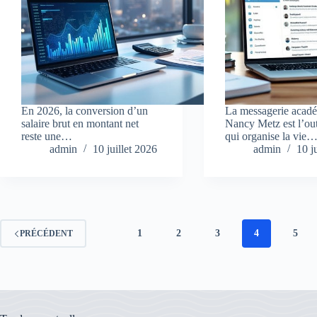
En 2026, la conversion d’un
La messagerie acad
salaire brut en montant net
Nancy Metz est l’out
reste une…
qui organise la vie
admin
10 juillet 2026
admin
10 j
1
2
3
4
5
PRÉCÉDENT