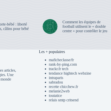
Comment les équipes de
rte-bébé : liberté
football utilisent le « double
, câlins pour bébé
centre » pour contrôler le jeu
Les + populaires
maficheclasse/fr
rank-by-ping.com
trackr.fr tech
s articles,
tendance hightech webzine
gies. Une
intraparis
du monde
sabradou
recette chicchew.fr
melanie2web
toutatice
relais smtp critsend