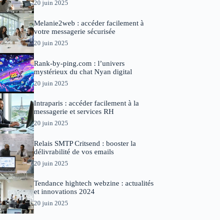
20 juin 2025
Melanie2web : accéder facilement à
votre messagerie sécurisée
20 juin 2025
Rank-by-ping.com : l’univers
mystérieux du chat Nyan digital
20 juin 2025
Intraparis : accéder facilement à la
messagerie et services RH
20 juin 2025
Relais SMTP Critsend : booster la
délivrabilité de vos emails
20 juin 2025
Tendance hightech webzine : actualités
et innovations 2024
20 juin 2025