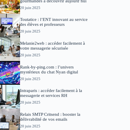
gourmandes à découvrir aujourd’hui
20 juin 2025
Toutatice : l’ENT innovant au service
des élèves et professeurs
20 juin 2025
Melanie2web : accéder facilement à
votre messagerie sécurisée
20 juin 2025
Rank-by-ping.com : l’univers
mystérieux du chat Nyan digital
20 juin 2025
Intraparis : accéder facilement à la
messagerie et services RH
20 juin 2025
Relais SMTP Critsend : booster la
délivrabilité de vos emails
20 juin 2025