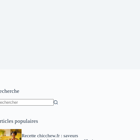
echerche
ucun
sultat
rticles populaires
Recette chicchew.fr : saveurs