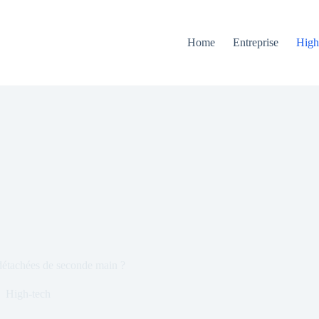
Home
Entreprise
High
 détachées de seconde main ?
High-tech