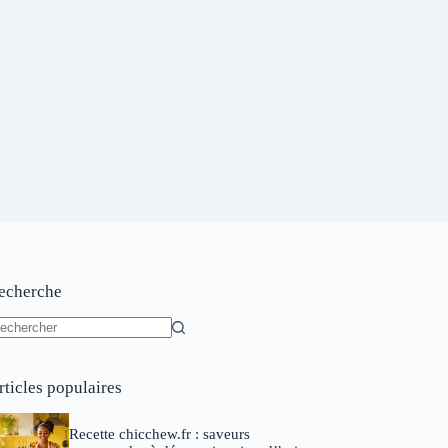
echerche
ucun
sultat
rticles populaires
Recette chicchew.fr : saveurs