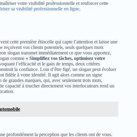
triser votre visibilité professionnelle et renforcer cette
triser sa visibilité professionnelle en ligne
.
nt cette première étincelle qui capte l’attention et laisse une
e reçoivent vos clients potentiels, seuls quelques mots
n bon slogan transmet immédiatement ce que vous apportez,
t slogan comme
« Simplifiez vos tâches, optimisez votre
quant l’efficacité et le gain de temps, deux critères
construit la confiance. Loin d’être figé, un slogan peut évoluer
t fidèle à votre identité. Il agit alors comme un signe
n de grandes marques, qui, avec seulement trois mots,
te capacité à toucher directement vos interlocuteurs rend un
ication.
automobile
nne profondément la perception que les clients ont de vous.