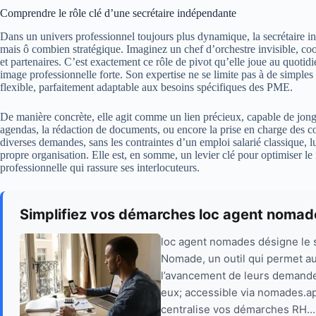
Comprendre le rôle clé d’une secrétaire indépendante
Dans un univers professionnel toujours plus dynamique, la secrétaire 
mais ô combien stratégique. Imaginez un chef d’orchestre invisible, coo
et partenaires. C’est exactement ce rôle de pivot qu’elle joue au quotidie
image professionnelle forte. Son expertise ne se limite pas à de simples t
flexible, parfaitement adaptable aux besoins spécifiques des PME.
De manière concrète, elle agit comme un lien précieux, capable de jongl
agendas, la rédaction de documents, ou encore la prise en charge des 
diverses demandes, sans les contraintes d’un emploi salarié classique, lui
propre organisation. Elle est, en somme, un levier clé pour optimiser l
professionnelle qui rassure ses interlocuteurs.
Simplifiez vos démarches loc agent nomade
loc agent nomades désigne le s
Nomade, un outil qui permet aux
l’avancement de leurs demand
eux; accessible via nomades.apps
centralise vos démarches RH..