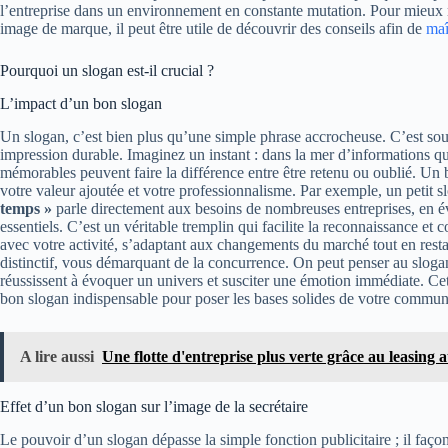
l’entreprise dans un environnement en constante mutation. Pour mieux maî
image de marque, il peut être utile de découvrir des conseils afin de
maî
Pourquoi un slogan est-il crucial ?
L’impact d’un bon slogan
Un slogan, c’est bien plus qu’une simple phrase accrocheuse. C’est souve
impression durable. Imaginez un instant : dans la mer d’informations qu
mémorables peuvent faire la différence entre être retenu ou oublié. U
votre valeur ajoutée et votre professionnalisme. Par exemple, un peti
temps »
parle directement aux besoins de nombreuses entreprises, en évo
essentiels. C’est un véritable tremplin qui facilite la reconnaissance et 
avec votre activité, s’adaptant aux changements du marché tout en restan
distinctif, vous démarquant de la concurrence. On peut penser au sloga
réussissent à évoquer un univers et susciter une émotion immédiate. Cet
bon slogan indispensable pour poser les bases solides de votre commun
A lire aussi
Une flotte d'entreprise plus verte grâce au leasing 
Effet d’un bon slogan sur l’image de la secrétaire
Le pouvoir d’un slogan dépasse la simple fonction publicitaire ; il faço