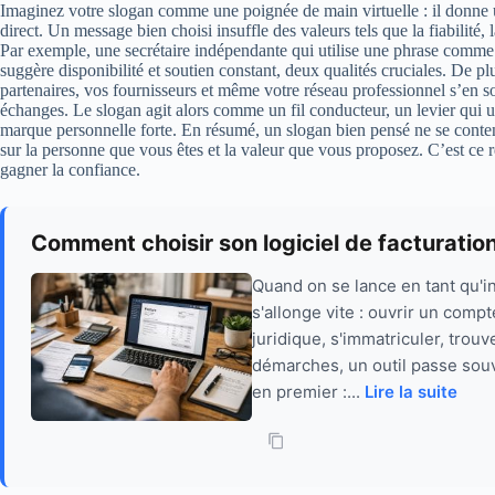
Imaginez votre slogan comme une poignée de main virtuelle : il donne 
direct. Un message bien choisi insuffle des valeurs tels que la fiabilité, 
Par exemple, une secrétaire indépendante qui utilise une phrase comm
suggère disponibilité et soutien constant, deux qualités cruciales. De plu
partenaires, vos fournisseurs et même votre réseau professionnel s’en 
échanges. Le slogan agit alors comme un fil conducteur, un levier qui u
marque personnelle forte. En résumé, un slogan bien pensé ne se contente
sur la personne que vous êtes et la valeur que vous proposez. C’est ce r
gagner la confiance.
Comment choisir son logiciel de facturatio
Quand on se lance en tant qu'i
s'allonge vite : ouvrir un compt
juridique, s'immatriculer, trou
démarches, un outil passe souven
en premier :...
Lire la suite