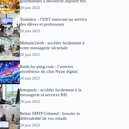
gourmandes à découvrir aujourd’hui
20 juin 2025
Toutatice : l’ENT innovant au service
des élèves et professeurs
20 juin 2025
Melanie2web : accéder facilement à
votre messagerie sécurisée
20 juin 2025
Rank-by-ping.com : l’univers
mystérieux du chat Nyan digital
20 juin 2025
Intraparis : accéder facilement à la
messagerie et services RH
20 juin 2025
Relais SMTP Critsend : booster la
délivrabilité de vos emails
20 juin 2025