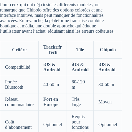
Pour ceux qui ont déjà testé les différents modèles, on
remarque que Chipolo offre des options colorées et une
interface intuitive, mais peut manquer de fonctionnalités
avancées. En revanche, la plateforme française combine
boutique et média, une double approche qui éduque
l’utilisateur avant l’achat, réduisant ainsi les erreurs coûteuses.
Trackr.fr
Critère
Tile
Chipolo
Tech
iOS &
iOS &
iOS &
Compatibilité
Android
Android
Android
Portée
60-120
40-60 m
30-60 m
Bluetooth
m
Réseau
Fort en
Très
Moyen
communautaire
Europe
large
Requis
Coût
pour
Optionnel
Optionnel
d’abonnement
fonctions