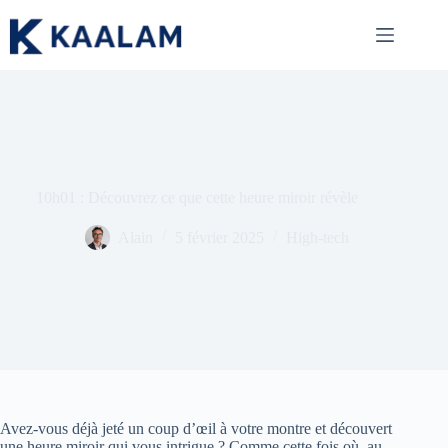
Passer
au
contenu
10h01 : Découvrez ce que cette heure miroir révèle
Alain
5 février 2025
High-tech
Avez-vous déjà jeté un coup d’œil à votre montre et découvert
une heure miroir qui vous intrigue ? Comme cette fois où, au