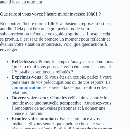
attend juste au tournant !
Que faire si vous voyez l’heure miroir inversée 10h01 ?
Rencontrer l’heure miroir
10h01
à plusieurs reprises n’est pas
anodin. Cela peut être un
signe précieux
de votre
subconscient ou même de vos guides spirituels. Lorsque cela
se produit, il est sage de prendre un moment pour réfléchir et
évaluer votre situation amoureuse. Voici quelques actions à
envisager :
Réfléchissez :
Prenez le temps d’analyser vos émotions.
Qu’est-ce qui vous pousse à voir cette heure si souvent
? Y a-t-il des sentiments refoulés ?
Exprimez-vous :
Si vous êtes en couple, parlez à votre
partenaire de vos préoccupations ou de vos espoirs. La
communication
est souvent la clé pour renforcer les
relations.
Ouvrez votre cœur :
Pour les célibataires, aborde le
monde avec une
nouvelle perspective
. Autorisez-vous
à rencontrer de nouvelles personnes et à donner une
chance à l’amour.
Écoutez votre intuition :
Faites confiance à vos
instincts. Si vous sentez que quelque chose ne va pas,
n’ayez pas peur d’agir. Parfois, il faut
sortir de sa zone