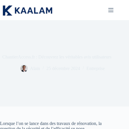
Passer
au
contenu
ChantierAccess.fr : Découvrez les véritables avis utilisateurs
Alain
25 décembre 2024
Entreprise
Lorsque l’on se lance dans des travaux de rénovation, la
question de la sécurité et de l’efficacité se pose