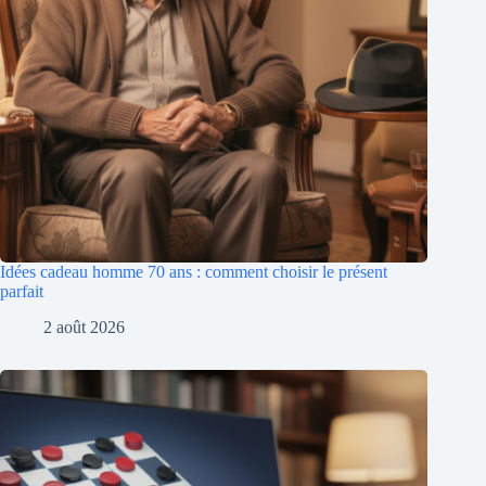
Idées cadeau homme 70 ans : comment choisir le présent
parfait
2 août 2026