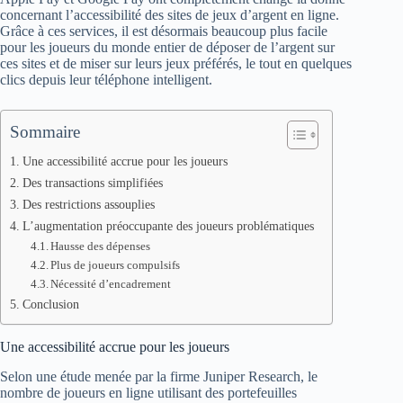
concernant l’accessibilité des sites de jeux d’argent en ligne.
Grâce à ces services, il est désormais beaucoup plus facile
pour les joueurs du monde entier de déposer de l’argent sur
ces sites et de miser sur leurs jeux préférés, le tout en quelques
clics depuis leur téléphone intelligent.
Sommaire
Une accessibilité accrue pour les joueurs
Des transactions simplifiées
Des restrictions assouplies
L’augmentation préoccupante des joueurs problématiques
Hausse des dépenses
Plus de joueurs compulsifs
Nécessité d’encadrement
Conclusion
Une accessibilité accrue pour les joueurs
Selon une étude menée par la firme Juniper Research, le
nombre de joueurs en ligne utilisant des portefeuilles