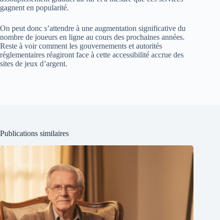
gagnent en popularité.
On peut donc s’attendre à une augmentation significative du
nombre de joueurs en ligne au cours des prochaines années.
Reste à voir comment les gouvernements et autorités
réglementaires réagiront face à cette accessibilité accrue des
sites de jeux d’argent.
Publications similaires