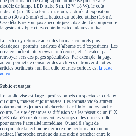
une performance de calligraphie lumineuse précisera le
modèle de lampe LED (tube 5 m, 12 V, 18 W), le coût
indicatif (25–40 € selon la marque), la durée d’exposition
photo (30 s à 3 min) et la hauteur du trépied utilisé (1,6 m).
Ces détails ne sont pas anecdotiques : ils aident à comprendre
le geste artistique et les contraintes techniques du live.
Le lecteur y retrouve aussi des formats culturels plus
classiques : portraits, analyses d’albums ou d’expositions. Les
dossiers mêlent interviews et références, et n’hésitent pas à
renvoyer vers des pages spécialisées. Par exemple, la page
auteur permet de consulter des archives et trouver d’autres
articles pertinents ; un lien utile pour les curieux est
la page
auteur
.
Public et usages
Le public visé est large : professionnels du spectacle, curieux
du digital, makers et journalistes. Les formats vidéo attirent
notamment les jeunes qui cherchent de l’info audiovisuelle
courte. Le site dynamise sa diffusion via les réseaux : un fil X
(@KaalamFr) relaie souvent les scoops et les directs, utile
pour suivre l’actualité immédiate. Quand il s’agit de
comprendre la technique derrière une performance ou un
gadget, l’approche pratique du site aide à trancher entre le