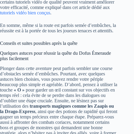
certains tutoriels vidéo de qualité peuvent vraiment améliorer
votre efficacité, comme expliqué dans cet article dédié aux
tutoriels vidéo bien conçus
.
En somme, même si la route est parfois semée d’embûches, la
réussite est à la portée de tous les joueurs tenaces et attentifs.
Conseils et suites possibles après la quête
Quelques astuces pour réussir la quête du Dofus Émeraude
plus facilement
Plonger dans cette aventure peut parfois sembler une course
d’obstacles semée d’embûches. Pourtant, avec quelques
astuces bien choisies, vous pouvez rendre votre périple
beaucoup plus simple et agréable. D’abord, pensez à utiliser la
touche
« O »
pour garder un œil constant sur vos objectifs en
temps réel : cela évite de se perdre dans les dialogues ou
d’oublier une étape cruciale. Ensuite, ne lésinez pas sur
l’utilisation des
transports magiques comme les Zaapis ou
la Drago-Express
, ainsi que des potions de rapidité qui feront
gagner un temps précieux entre chaque étape. Préparez-vous
aussi à affronter des combats coriaces, notamment certains
boss et groupes de monstres qui demandent une bonne
stratégie, alors n’hésitez pas à inviter des alliés, voire à former