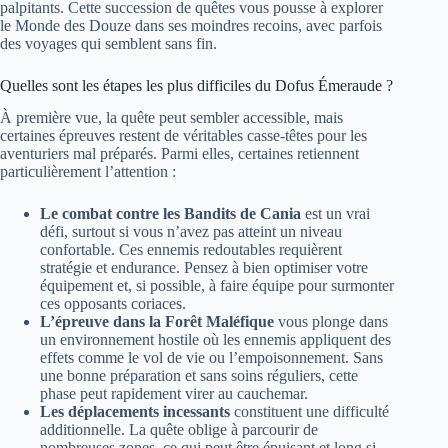
palpitants. Cette succession de quêtes vous pousse à explorer
le Monde des Douze dans ses moindres recoins, avec parfois
des voyages qui semblent sans fin.
Quelles sont les étapes les plus difficiles du Dofus Émeraude ?
À première vue, la quête peut sembler accessible, mais
certaines épreuves restent de véritables casse-têtes pour les
aventuriers mal préparés. Parmi elles, certaines retiennent
particulièrement l’attention :
Le combat contre les Bandits de Cania
est un vrai
défi, surtout si vous n’avez pas atteint un niveau
confortable. Ces ennemis redoutables requièrent
stratégie et endurance. Pensez à bien optimiser votre
équipement et, si possible, à faire équipe pour surmonter
ces opposants coriaces.
L’épreuve dans la Forêt Maléfique
vous plonge dans
un environnement hostile où les ennemis appliquent des
effets comme le vol de vie ou l’empoisonnement. Sans
une bonne préparation et sans soins réguliers, cette
phase peut rapidement virer au cauchemar.
Les déplacements incessants
constituent une difficulté
additionnelle. La quête oblige à parcourir de
nombreuses zones, ce qui peut être épuisant et long si