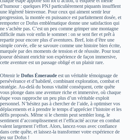
chaque étape apporte son lot d’action, d’enquête et même
d’humour : quelques PNJ particulièrement piquants insufflent
une légèreté bienvenue. Pour ceux qui aiment sentir leur
progression, la montée en puissance est parfaitement dosée, et
remporter ce Dofus emblématique donne une satisfaction qui
ne s’achète pas. C’est un peu comme grimper une montagne
difficile mais voir enfin le sommet : on se sent fier et prêt à
repartir pour encore plus d’aventures. Bref, loin d’être une
simple corvée, elle se savoure comme une histoire bien écrite,
marquée par des moments de tension et de réussite. Pour tout
joueur désirant enrichir son expérience de façon immersive,
cette aventure est un passage obligé et un plaisir rare.
Obtenir le
Dofus Émeraude
est un véritable témoignage de
persévérance et d’habileté, combinant exploration, combat et
stratégie. Au-delà du bonus vitalité conséquent, cette quête
vous plonge dans une aventure riche et immersive, où chaque
étape vous rapproche un peu plus d’un véritable exploit
personnel. N’hésitez pas à chercher de l’aide, à optimiser vos
déplacements et à prendre le temps d’apprécier l’histoire et les
défis proposés. Même si le chemin peut sembler long, le
sentiment d’accomplissement et l’efficacité accrue en combat
valent largement l’effort. Alors, lancez-vous avec confiance
dans cette quête, et laissez-la transformer votre expérience de
jeu sur Dofus !