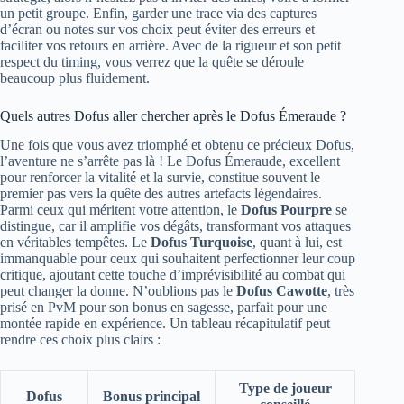
un petit groupe. Enfin, garder une trace via des captures
d’écran ou notes sur vos choix peut éviter des erreurs et
faciliter vos retours en arrière. Avec de la rigueur et son petit
respect du timing, vous verrez que la quête se déroule
beaucoup plus fluidement.
Quels autres Dofus aller chercher après le Dofus Émeraude ?
Une fois que vous avez triomphé et obtenu ce précieux Dofus,
l’aventure ne s’arrête pas là ! Le Dofus Émeraude, excellent
pour renforcer la vitalité et la survie, constitue souvent le
premier pas vers la quête des autres artefacts légendaires.
Parmi ceux qui méritent votre attention, le
Dofus Pourpre
se
distingue, car il amplifie vos dégâts, transformant vos attaques
en véritables tempêtes. Le
Dofus Turquoise
, quant à lui, est
immanquable pour ceux qui souhaitent perfectionner leur coup
critique, ajoutant cette touche d’imprévisibilité au combat qui
peut changer la donne. N’oublions pas le
Dofus Cawotte
, très
prisé en PvM pour son bonus en sagesse, parfait pour une
montée rapide en expérience. Un tableau récapitulatif peut
rendre ces choix plus clairs :
Type de joueur
Dofus
Bonus principal