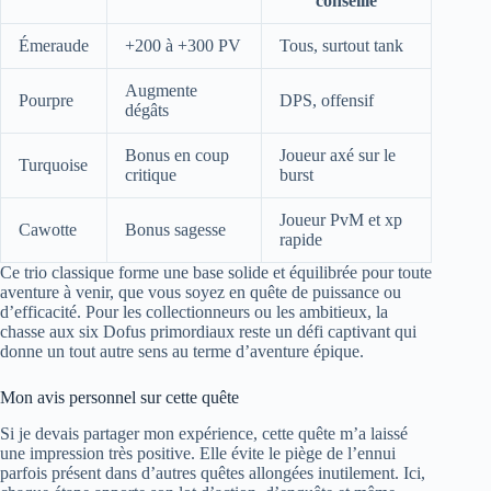
conseillé
Émeraude
+200 à +300 PV
Tous, surtout tank
Augmente
Pourpre
DPS, offensif
dégâts
Bonus en coup
Joueur axé sur le
Turquoise
critique
burst
Joueur PvM et xp
Cawotte
Bonus sagesse
rapide
Ce trio classique forme une base solide et équilibrée pour toute
aventure à venir, que vous soyez en quête de puissance ou
d’efficacité. Pour les collectionneurs ou les ambitieux, la
chasse aux six Dofus primordiaux reste un défi captivant qui
donne un tout autre sens au terme d’aventure épique.
Mon avis personnel sur cette quête
Si je devais partager mon expérience, cette quête m’a laissé
une impression très positive. Elle évite le piège de l’ennui
parfois présent dans d’autres quêtes allongées inutilement. Ici,