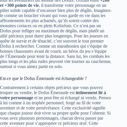
tous les aventuriers du Monde des Douze. Offrant entre
+200
et +300 points de vie
, il transforme votre personnage en un
pilier solide capable d’encaisser bien plus de dégâts. Imaginez-
le comme un bouclier vivant qui vous garde en vie dans les
affrontements les plus acharnés, qu’ils soient contre des
monstres coriaces ou en plein Kolizéum. Ce n’est pas un
Dofus pour infliger un maximum de dégâts, mais plutôt un
allié précieux pour durer plus longtemps. Pour les joueurs en
quête de survie et de ténacité, c’est souvent le tout premier
Dofus à rechercher. Comme un marathonien qui s’équipe de
bonnes chaussures avant de courir, un héros du jeu s’équipe
de l’Émeraude pour tenir la distance. Sans lui, les combats les
plus longs et les plus rudes peuvent vite tourner au cauchemar,
surtout si vous aimez partir en solo.
Est-ce que le Dofus Émeraude est échangeable ?
Contrairement à certains objets précieux que vous pouvez
troquer ou vendre, le Dofus Émeraude est
intimement lié à
votre personnage
et ne peut être ni échangé ni vendu. Pensez
à lui comme à un trophée personnel, forgé au fil de votre
aventure et de votre persévérance. Cette exclusivité signifie
que chaque joueur doit vivre sa propre quête pour l’obtenir. Si
vous avez plusieurs personnages, chacun devra passer par
cette aventure pour s’approprier ce précieux œuf. Cette