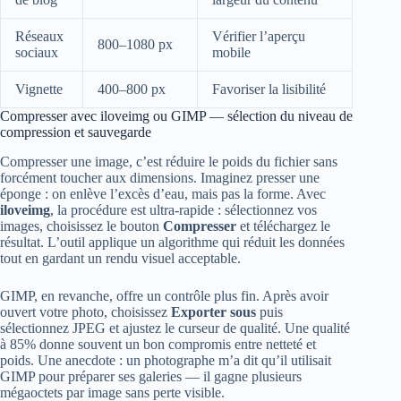
Réseaux
Vérifier l’aperçu
800–1080 px
sociaux
mobile
Vignette
400–800 px
Favoriser la lisibilité
Compresser avec iloveimg ou GIMP — sélection du niveau de
compression et sauvegarde
Compresser une image, c’est réduire le poids du fichier sans
forcément toucher aux dimensions. Imaginez presser une
éponge : on enlève l’excès d’eau, mais pas la forme. Avec
iloveimg
, la procédure est ultra-rapide : sélectionnez vos
images, choisissez le bouton
Compresser
et téléchargez le
résultat. L’outil applique un algorithme qui réduit les données
tout en gardant un rendu visuel acceptable.
GIMP, en revanche, offre un contrôle plus fin. Après avoir
ouvert votre photo, choisissez
Exporter sous
puis
sélectionnez JPEG et ajustez le curseur de qualité. Une qualité
à 85% donne souvent un bon compromis entre netteté et
poids. Une anecdote : un photographe m’a dit qu’il utilisait
GIMP pour préparer ses galeries — il gagne plusieurs
mégaoctets par image sans perte visible.