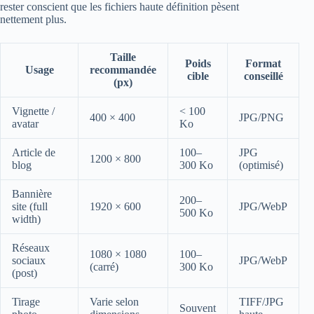
rester conscient que les fichiers haute définition pèsent
nettement plus.
Taille
Poids
Format
Usage
recommandée
cible
conseillé
(px)
Vignette /
< 100
400 × 400
JPG/PNG
avatar
Ko
Article de
100–
JPG
1200 × 800
blog
300 Ko
(optimisé)
Bannière
200–
site (full
1920 × 600
JPG/WebP
500 Ko
width)
Réseaux
1080 × 1080
100–
sociaux
JPG/WebP
(carré)
300 Ko
(post)
Tirage
Varie selon
TIFF/JPG
Souvent