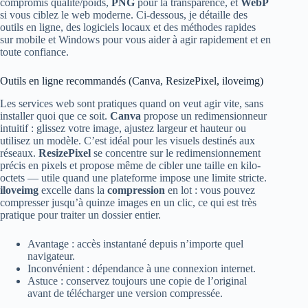
compromis qualité/poids,
PNG
pour la transparence, et
WebP
si vous ciblez le web moderne. Ci‑dessous, je détaille des
outils en ligne, des logiciels locaux et des méthodes rapides
sur mobile et Windows pour vous aider à agir rapidement et en
toute confiance.
Outils en ligne recommandés (Canva, ResizePixel, iloveimg)
Les services web sont pratiques quand on veut agir vite, sans
installer quoi que ce soit.
Canva
propose un redimensionneur
intuitif : glissez votre image, ajustez largeur et hauteur ou
utilisez un modèle. C’est idéal pour les visuels destinés aux
réseaux.
ResizePixel
se concentre sur le redimensionnement
précis en pixels et propose même de cibler une taille en kilo-
octets — utile quand une plateforme impose une limite stricte.
iloveimg
excelle dans la
compression
en lot : vous pouvez
compresser jusqu’à quinze images en un clic, ce qui est très
pratique pour traiter un dossier entier.
Avantage : accès instantané depuis n’importe quel
navigateur.
Inconvénient : dépendance à une connexion internet.
Astuce : conservez toujours une copie de l’original
avant de télécharger une version compressée.