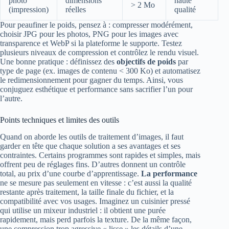
photo
dimensions
haute
> 2 Mo
(impression)
réelles
qualité
Pour peaufiner le poids, pensez à : compresser modérément,
choisir JPG pour les photos, PNG pour les images avec
transparence et WebP si la plateforme le supporte. Testez
plusieurs niveaux de compression et contrôlez le rendu visuel.
Une bonne pratique : définissez des
objectifs de poids
par
type de page (ex. images de contenu < 300 Ko) et automatisez
le redimensionnement pour gagner du temps. Ainsi, vous
conjuguez esthétique et performance sans sacrifier l’un pour
l’autre.
Points techniques et limites des outils
Quand on aborde les outils de traitement d’images, il faut
garder en tête que chaque solution a ses avantages et ses
contraintes. Certains programmes sont rapides et simples, mais
offrent peu de réglages fins. D’autres donnent un contrôle
total, au prix d’une courbe d’apprentissage.
La performance
ne se mesure pas seulement en vitesse : c’est aussi la qualité
restante après traitement, la taille finale du fichier, et la
compatibilité avec vos usages. Imaginez un cuisinier pressé
qui utilise un mixeur industriel : il obtient une purée
rapidement, mais perd parfois la texture. De la même façon,
une compression trop agressive « lisse » les détails d’une