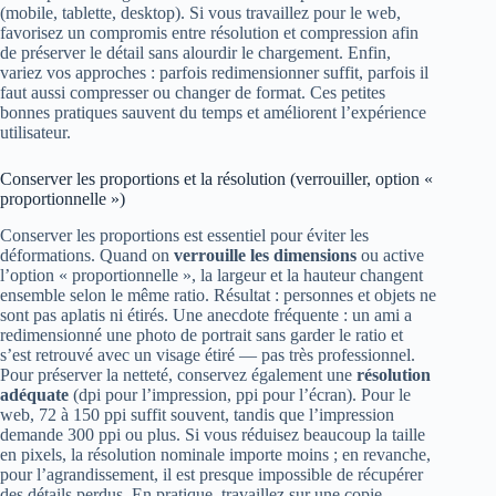
(mobile, tablette, desktop). Si vous travaillez pour le web,
favorisez un compromis entre résolution et compression afin
de préserver le détail sans alourdir le chargement. Enfin,
variez vos approches : parfois redimensionner suffit, parfois il
faut aussi compresser ou changer de format. Ces petites
bonnes pratiques sauvent du temps et améliorent l’expérience
utilisateur.
Conserver les proportions et la résolution (verrouiller, option «
proportionnelle »)
Conserver les proportions est essentiel pour éviter les
déformations. Quand on
verrouille les dimensions
ou active
l’option « proportionnelle », la largeur et la hauteur changent
ensemble selon le même ratio. Résultat : personnes et objets ne
sont pas aplatis ni étirés. Une anecdote fréquente : un ami a
redimensionné une photo de portrait sans garder le ratio et
s’est retrouvé avec un visage étiré — pas très professionnel.
Pour préserver la netteté, conservez également une
résolution
adéquate
(dpi pour l’impression, ppi pour l’écran). Pour le
web, 72 à 150 ppi suffit souvent, tandis que l’impression
demande 300 ppi ou plus. Si vous réduisez beaucoup la taille
en pixels, la résolution nominale importe moins ; en revanche,
pour l’agrandissement, il est presque impossible de récupérer
des détails perdus. En pratique, travaillez sur une copie,